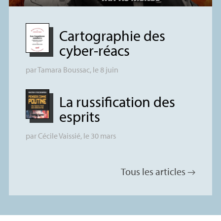
Cartographie des
cyber-réacs
par
Tamara Boussac
, le 8 juin
La russification des
esprits
par
Cécile Vaissié
, le 30 mars
Tous les articles