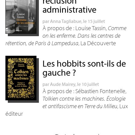
réclusion
administrative
par
Anna Tagliabue
, le 15 juillet
À propos de : Louise Tassin,
Comme
on les enferme. Dans les centres de
rétention, de Paris à Lampedusa
, La Découverte
Les hobbits sont-ils de
gauche
?
par
Aude Mairey
, le 10 juillet
À propos de : Sébastien Fontenelle,
Tolkien contre les machines. Écologie
et antifascisme en Terre du Milieu
, Lux
éditeur