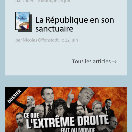
par
Julien Le Mauff
, le 23 juin
La République en son
sanctuaire
par
Nicolas Offenstadt
, le 22 juin
Tous les articles