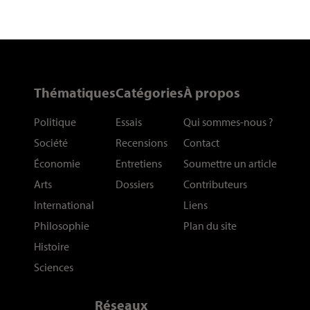
Thématiques
Catégories
À propos
Politique
Essais
Qui sommes-nous
?
Société
Recensions
Contact
Économie
Entretiens
Soumettre un article
Arts
Dossiers
Contributeurs
International
Liens
Philosophie
Plan du site
Histoire
Sciences
Réseaux