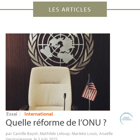
LES ARTICLES
Essai
〉
International
Quelle réforme de l’
ONU
?
par
Camille Bayet
,
Mathilde Leloup
,
Marieke Louis
,
Anaëlle
Vergonjeanne
, le 3 juin 2025