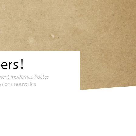
iers
!
ent modernes. Poètes
ssions nouvelles