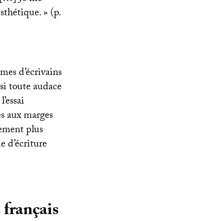
esthétique.
» (p.
mes d’écrivains
nsi toute audace
’essai
ées aux marges
acement plus
e d’écriture
 français