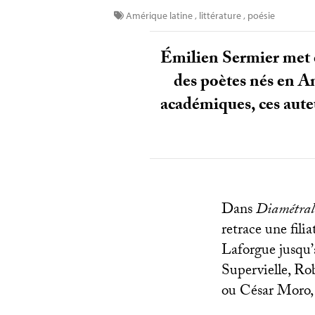
Amérique latine
,
littérature
,
poésie
Émilien Sermier met e
des poètes nés en Am
académiques, ces aute
Dans
Diamétrale
retrace une fili
Laforgue jusqu’a
Supervielle, Ro
ou César Moro, l