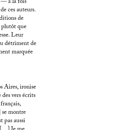
— à la fois
 de ces auteurs.
ditions de
, plutôt que
esse. Leur
 au détriment de
dément marquée
 Aires, ironise
 des vers écrits
 français,
]
se montre
t pas aussi
e […] Je me