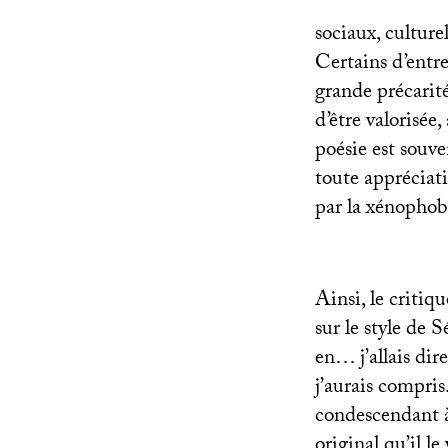
sociaux, culture
Certains d’entr
grande précarité
d’être valorisée
poésie est souve
toute appréciat
par la xénophob
Ainsi, le criti
sur le style de S
en… j’allais dire
j’aurais compris
condescendant à
original qu’il l