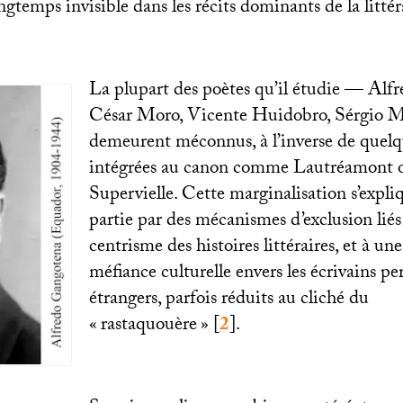
ongtemps invisible dans les récits dominants de la littér
La plupart des poètes qu’il étudie — Alf
César Moro, Vicente Huidobro, Sérgio M
demeurent méconnus, à l’inverse de quelqu
intégrées au canon comme Lautréamont o
Supervielle. Cette marginalisation s’expl
partie par des mécanismes d’exclusion liés
centrisme des histoires littéraires, et à un
méfiance culturelle envers les écrivains 
étrangers, parfois réduits au cliché du
«
rastaquouère
»
[
2
]
.