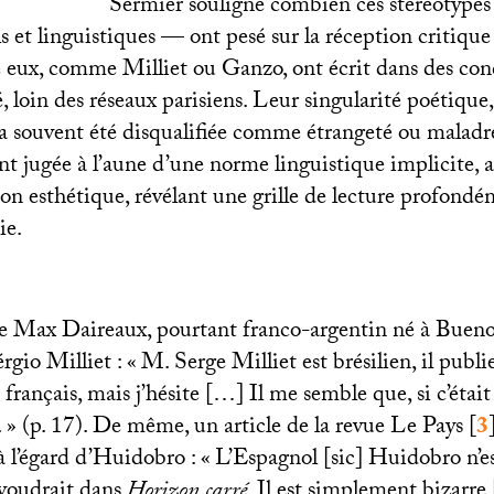
Sermier souligne combien ces stéréotypes 
ls et linguistiques — ont pesé sur la réception critique
e eux, comme Milliet ou Ganzo, ont écrit dans des con
, loin des réseaux parisiens. Leur singularité poétique
, a souvent été disqualifiée comme étrangeté ou maladr
nt jugée à l’aune d’une norme linguistique implicite,
ion esthétique, révélant une grille de lecture profon
ie.
que Max Daireaux, pourtant franco-argentin né à Buenos
érgio Milliet : «
M. Serge Milliet est brésilien, il publie
 français, mais j’hésite […] Il me semble que, si c’était
.
» (p. 17). De même, un article de la revue Le Pays
[
3
 l’égard d’Huidobro : «
L’Espagnol [sic] Huidobro n’es
e voudrait dans
Horizon carré
. Il est simplement bizarr