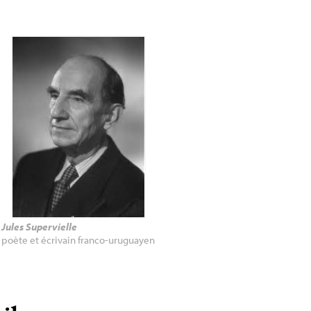
Jules Supervielle
poète et écrivain franco-uruguayen