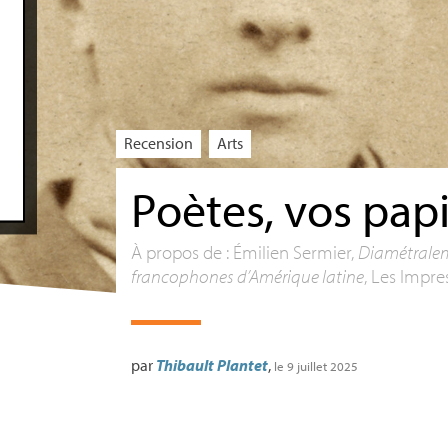
Recension
Arts
Poètes, vos pap
À propos de : Émilien Sermier,
Diamétralem
francophones d’Amérique latine
, Les Impre
par
Thibault Plantet
,
le 9 juillet 2025