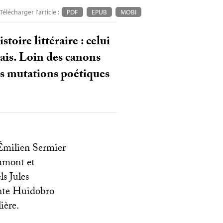
Télécharger l'article :
PDF
EPUB
MOBI
ire littéraire : celui
çais. Loin des canons
es mutations poétiques
 Émilien Sermier
éamont et
s Jules
ente Huidobro
ière.