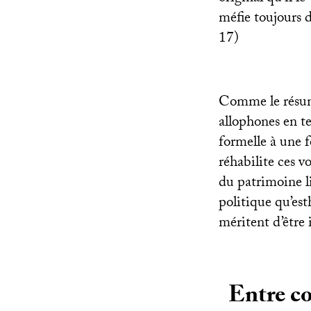
méfie toujours d
17)
Comme le résum
allophones en t
formelle à une f
réhabilite ces v
du patrimoine l
politique qu’es
méritent d’être 
Entre co