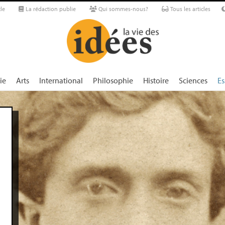
le
La rédaction publie
Qui sommes-nous?
Tous les articles
ie
Arts
International
Philosophie
Histoire
Sciences
Es