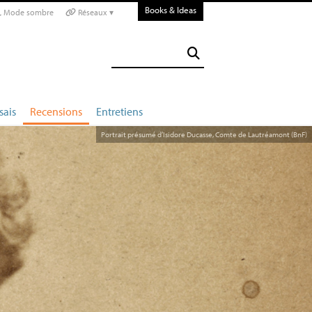
Books & Ideas
Mode sombre
Réseaux ▾
sais
Recensions
Entretiens
Portrait présumé d’Isidore Ducasse, Comte de Lautréamont (BnF)