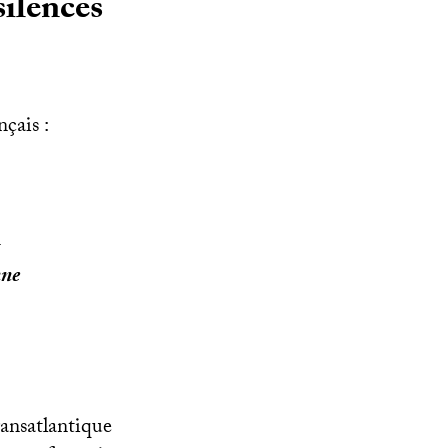
silences
çais :
nne
ransatlantique