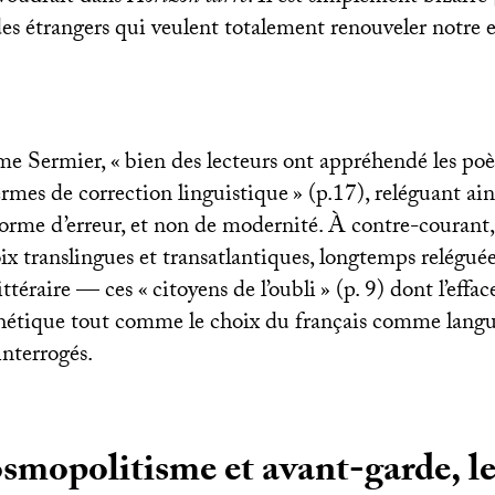
es étrangers qui veulent totalement renouveler notre 
e Sermier, «
bien des lecteurs ont appréhendé les poè
ermes de correction linguistique
» (p.17), reléguant ai
orme d’erreur, et non de modernité. À contre-courant, l
oix translingues et transatlantiques, longtemps relégu
ittéraire — ces «
citoyens de l’oubli
» (p. 9) dont l’eff
thétique tout comme le choix du français comme langu
interrogés.
smopolitisme et avant-garde, le