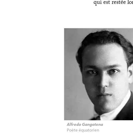
qui est restée l
Alfredo Gangotena
Poète équatorien