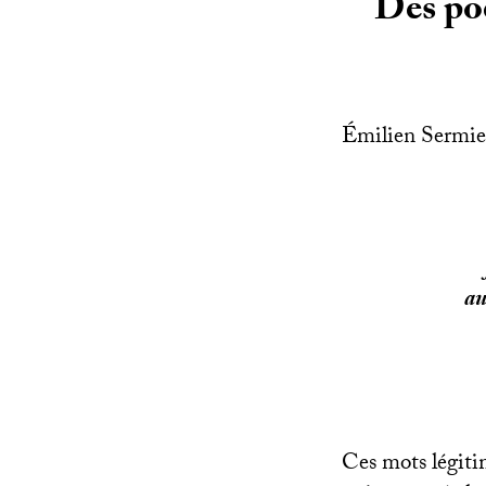
Des poè
Émilien Sermier 
au
Ces mots légiti