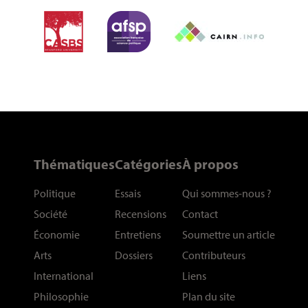
Thématiques
Catégories
À propos
Politique
Essais
Qui sommes-nous
?
Société
Recensions
Contact
Économie
Entretiens
Soumettre un article
Arts
Dossiers
Contributeurs
International
Liens
Philosophie
Plan du site