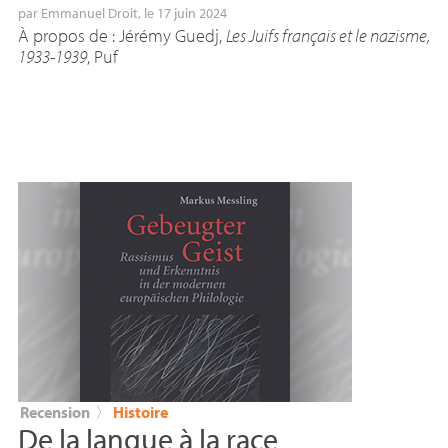
par
Emmanuel Droit
, le 17 juin 2024
À propos de : Jérémy Guedj,
Les Juifs français et le nazisme,
1933-1939
, Puf
Recension
〉
Histoire
De la langue à la race