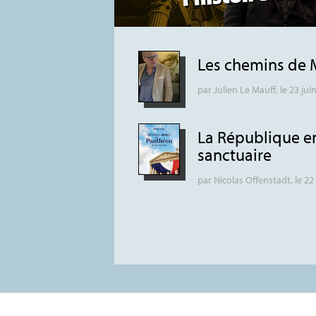
Les chemins de 
par
Julien Le Mauff
, le 23 jui
La République e
sanctuaire
par
Nicolas Offenstadt
, le 22