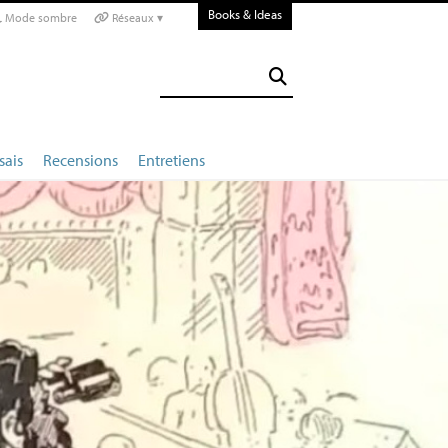
Books & Ideas
Mode sombre
Réseaux ▾
sais
Recensions
Entretiens