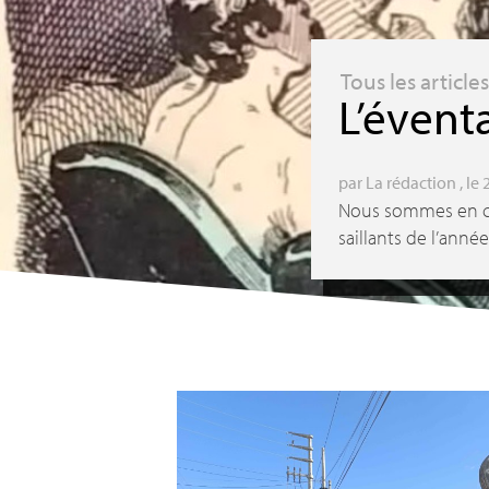
Tous les article
L’éventa
par
La rédaction
, le 
Nous sommes en con
saillants de l’anné