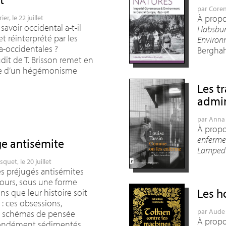
par
Coren
À propos
rier
, le 22 juillet
avoir occidental a-t-il
Habsbur
t réinterprété par les
Environm
ra-occidentales
?
Bergha
dit de T. Brisson remet en
ge d’un hégémonisme
.
Les tr
admin
par
Anna 
À propo
enferme.
ge antisémite
Lamped
usquet
, le 20 juillet
es préjugés antisémites
jours, sous une forme
Les h
ans que leur histoire soit
: ces obsessions,
par
Aude 
t schémas de pensée
À propo
fondément sédimentés