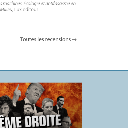
es machines. Écologie et antifascisme en
 Milieu
, Lux éditeur
Toutes les recensions