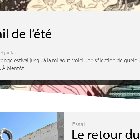
s
il de l’été
24 juillet
gé estival jusqu’à la mi-août. Voici une sélection de quelqu
e. À bientôt
!
Essai
Le retour d