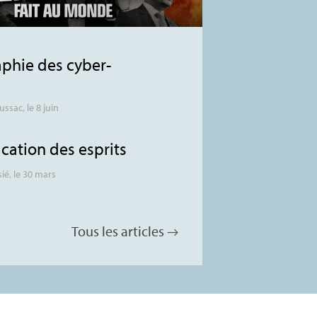
phie des cyber-
ussac
, le 8 juin
ication des esprits
sié
, le 30 mars
Tous les articles