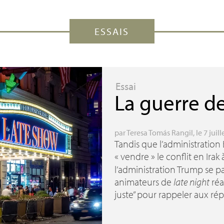
ESSAIS
Essai
La guerre d
par
Teresa Tomás Rangil
, le 7 juill
Tandis que l’administration B
«
vendre
» le conflit en Irak
l’administration Trump se pa
animateurs de
late night
réa
juste” pour rappeler aux rép