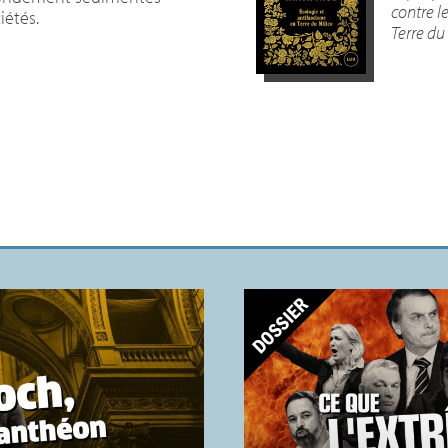
contre l
iétés.
Terre du