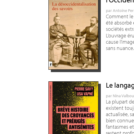
par
Antoine Per
Comment le s
été absorbé e
sociétés ext
L’ouvrage éru
cause l’ima
sans nuance
Le langa
par
Nina Valbo
La plupart d
existent tou
actualisée, s
bien connue 
fantasmes e
restent pro