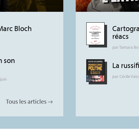
Marc Bloch
Cartogra
réacs
n
par
Tamara Bo
n son
La russif
par
Cécile Vais
 juin
Tous les articles