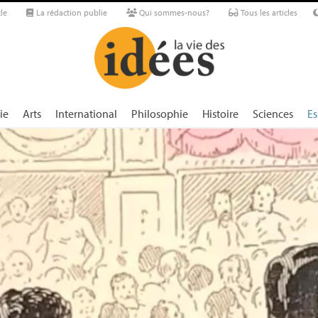
le
La rédaction publie
Qui sommes-nous?
Tous les articles
ie
Arts
International
Philosophie
Histoire
Sciences
Es