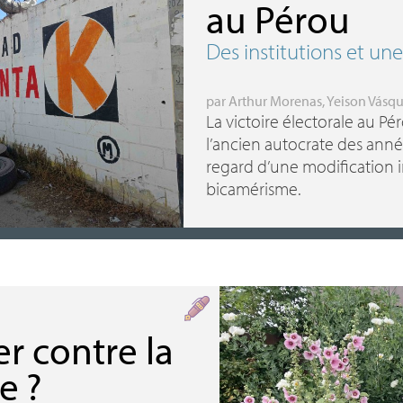
au Pérou
Des institutions et un
par
Arthur Morenas
,
Yeison Vásq
La victoire électorale au Pér
l’ancien autocrate des anné
regard d’une modification in
bicamérisme.
r contre la
ne
?