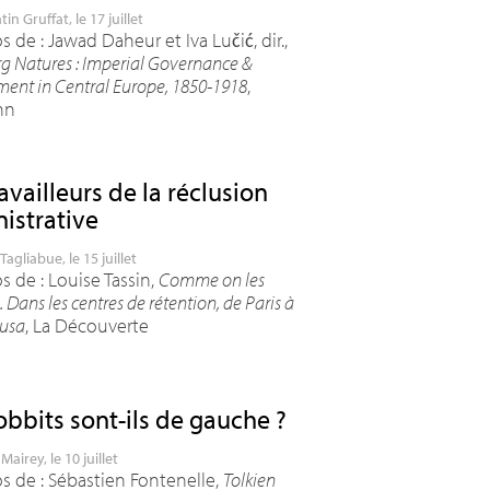
tin Gruffat
, le 17 juillet
 de : Jawad Daheur et Iva Lučić, dir.,
g Natures : Imperial Governance &
ent in Central Europe, 1850-1918
,
hn
availleurs de la réclusion
istrative
Tagliabue
, le 15 juillet
s de : Louise Tassin,
Comme on les
 Dans les centres de rétention, de Paris à
usa
, La Découverte
obbits sont-ils de gauche
?
Mairey
, le 10 juillet
s de : Sébastien Fontenelle,
Tolkien