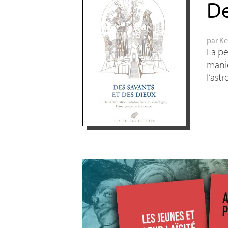
De
par
Ke
La pe
maniè
l’ast