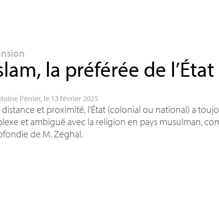
ension
islam, la préférée de l’État
toine Perrier
, le 13 février 2025
 distance et proximité, l’État (colonial ou national) a tou
lexe et ambiguë avec la religion en pays musulman, co
ofondie de M. Zeghal.