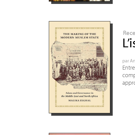
Rec
L’
par
An
Entre
comp
appr