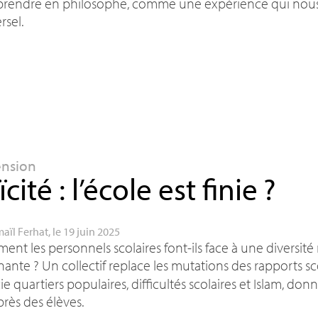
rendre en philosophe, comme une expérience qui nous o
rsel.
ension
ïcité : l’école est finie
?
maïl Ferhat
, le 19 juin 2025
nt les personnels scolaires font-ils face à une diversité 
nante
? Un collectif replace les mutations des rapports sc
ie quartiers populaires, difficultés scolaires et Islam, do
près des élèves.