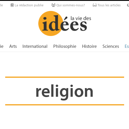
le
La rédaction publie
Qui sommes-nous?
Tous les articles
ie
Arts
International
Philosophie
Histoire
Sciences
Es
religion