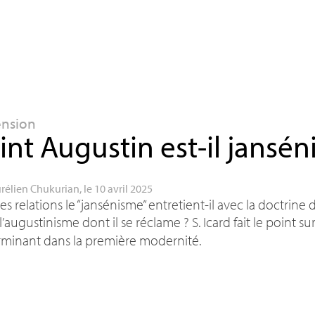
ension
int Augustin est-il jansén
rélien Chukurian
, le 10 avril 2025
es relations le “jansénisme” entretient-il avec la doctrine 
l’augustinisme dont il se réclame
? S. Icard fait le point 
rminant dans la première modernité.