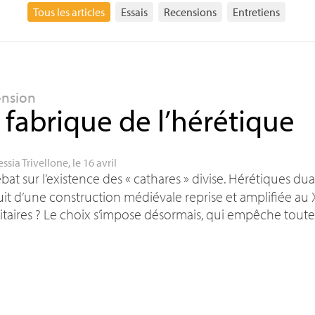
Tous les articles
Essais
Recensions
Entretiens
ension
 fabrique de l’hérétique
essia Trivellone
, le 16 avril
bat sur l’existence des «
cathares
» divise. Hérétiques dua
uit d’une construction médiévale reprise et amplifiée au
itaires
? Le choix s’impose désormais, qui empêche tout