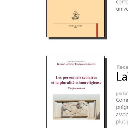
comp
unive
Rec
La
par
Is
Comme
prég
assoc
plus 