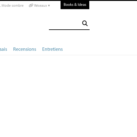
Books & Ideas
Mode sombre
Réseaux ▾
sais
Recensions
Entretiens