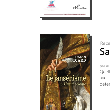
Rec
Sa
par
Au
Quell
avec 
déte