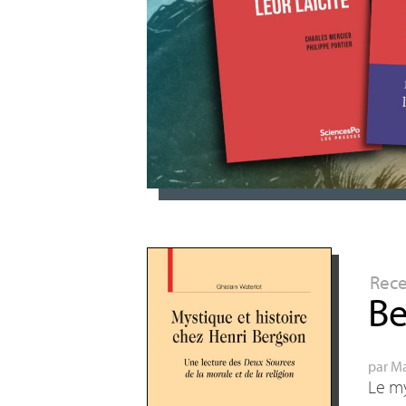
Rec
Be
par
Ma
Le my