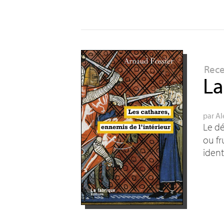
Rec
La
par
Al
Le dé
ou fr
ident