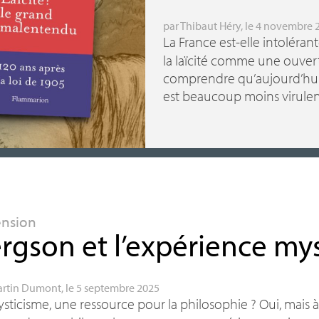
par
Thibaut Héry
, le 4 novembre 
La France est-elle intoléran
la laïcité comme une ouvert
comprendre qu’aujourd’hui, 
est beaucoup moins virulen
ension
rgson et l’expérience my
rtin Dumont
, le 5 septembre 2025
sticisme, une ressource pour la philosophie
? Oui, mais 