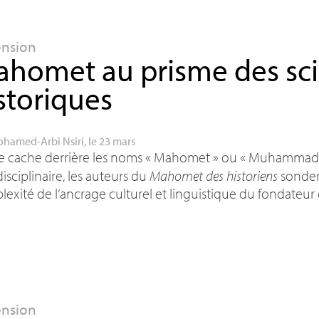
ension
homet au prisme des sc
storiques
hamed-Arbi Nsiri
, le 23 mars
e cache derrière les noms «
Mahomet
» ou «
Muhammad
disciplinaire, les auteurs du
Mahomet des historiens
sondent
exité de l’ancrage culturel et linguistique du fondateur d
ension