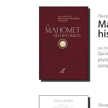
Rec
Ma
hi
par
Mo
Qui s
pluri
compl
Rec