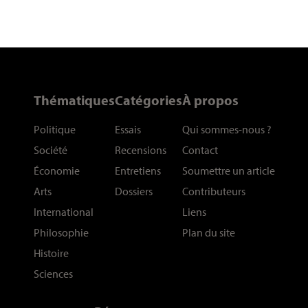
Thématiques
Catégories
À propos
Politique
Essais
Qui sommes-nous
?
Société
Recensions
Contact
Économie
Entretiens
Soumettre un article
Arts
Dossiers
Contributeurs
International
Liens
Philosophie
Plan du site
Histoire
Sciences