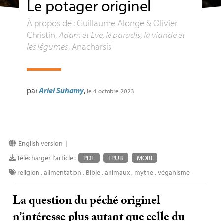
Le potager originel
À propos de : Guillaume Alonge & Olivier
Christin,
Adam et Eve, le paradis, la viande et
les légumes
, Anacharsis
par
Ariel Suhamy
,
le 4 octobre 2023
English version
|
Télécharger l'article :
PDF
EPUB
MOBI
religion
,
alimentation
,
Bible
,
animaux
,
mythe
,
véganisme
La question du péché originel
n’intéresse plus autant que celle du