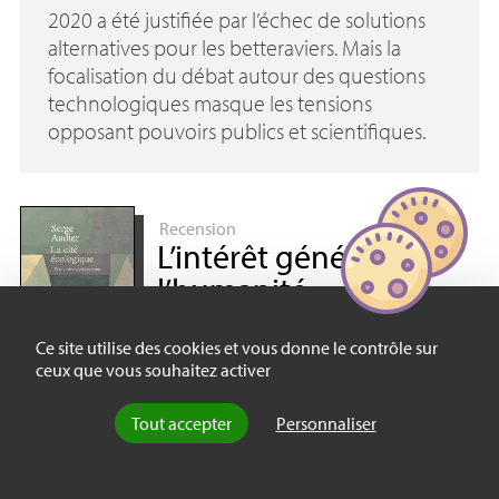
2020 a été justifiée par l’échec de solutions
alternatives pour les betteraviers. Mais la
focalisation du débat autour des questions
technologiques masque les tensions
opposant pouvoirs publics et scientifiques.
Recension
L’intérêt général de
l’humanité
par
Stéphanie Roza
, le 25 décembre 2020
Ce site utilise des cookies et vous donne le contrôle sur
Et si la crise écologique qui nous
ceux que vous souhaitez activer
frappe appelait un réinvestissement
de l’idée républicaine
? C’est la thèse que défend
Tout accepter
Personnaliser
Serge Audier : nous ne répondrons pas au défi
environnemental par une réaction anti-moderne et