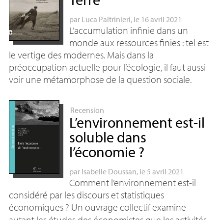
par
Luca Paltrinieri
, le 16 avril 2021
L’accumulation infinie dans un
monde aux ressources finies : tel est
le vertige des modernes. Mais dans la
préoccupation actuelle pour l’écologie, il faut aussi
voir une métamorphose de la question sociale.
Recension
L’environnement est-il
soluble dans
l’économie
?
par
Isabelle Doussan
, le 5 avril 2021
Comment l’environnement est-il
considéré par les discours et statistiques
économiques
? Un ouvrage collectif examine
autant les études des économistes que les activités