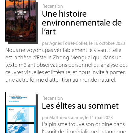
Recension
Une histoire
environnementale de
l’art
par
Agnès Foiret-Collet
, le 16 octobre 2023
Nous ne voyons pas véritablement le vivant : telle
est la thèse d’Estelle Zhong Mengual qui, dans un
texte mêlant observations personnelles, analyse des
œuvres visuelles et littéraire, et nous invite à porter
une autre forme d’attention au monde naturel.
Recension
Les élites au sommet
par
Matthieu Calame
, le 11 mai 2023
L’alpinisme trouve son origine dans
l’esprit de l’impérialisme britannique