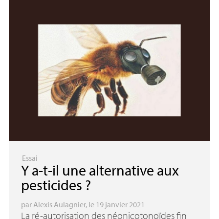
Essai
Y a-t-il une alternative aux
pesticides
?
par
Alexis Aulagnier
, le 19 janvier 2021
La ré-autorisation des néonicotonoïdes fin