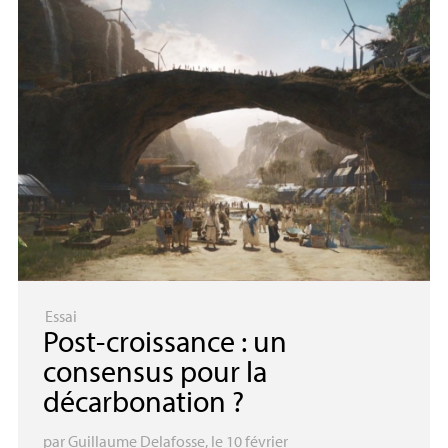
Essai
Post-croissance : un
consensus pour la
décarbonation
?
par
Guillaume Delafosse
, le 10 février