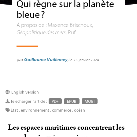
Qui règne sur la planète
bleue
?
À propos de : Maxence Brischoux,
Géopolitique des mers
, Puf
par
Guillaume Vuillemey
,
le 25 janvier 2024
English version
|
Télécharger l'article :
PDF
EPUB
MOBI
État
,
environnement
,
commerce
,
océan
Les espaces maritimes concentrent les