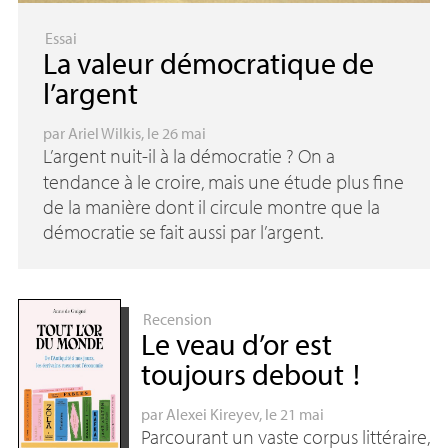
Essai
La valeur démocratique de
l’argent
par
Ariel Wilkis
, le 26 mai
L’argent nuit-il à la démocratie
? On a
tendance à le croire, mais une étude plus fine
de la manière dont il circule montre que la
démocratie se fait aussi par l’argent.
Recension
Le veau d’or est
toujours debout
!
par
Alexei Kireyev
, le 21 mai
Parcourant un vaste corpus littéraire,