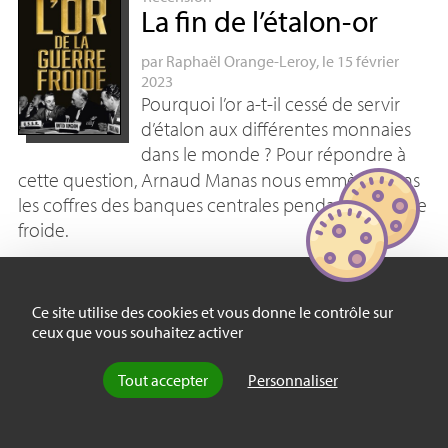
La fin de l’étalon-or
par
Raphaël Orange-Leroy
, le 15 février
2023
Pourquoi l’or a-t-il cessé de servir
d’étalon aux différentes monnaies
dans le monde
? Pour répondre à
cette question, Arnaud Manas nous emmène dans
les coffres des banques centrales pendant la guerre
froide.
Ce site utilise des cookies et vous donne le contrôle sur
ceux que vous souhaitez activer
Tout accepter
Personnaliser