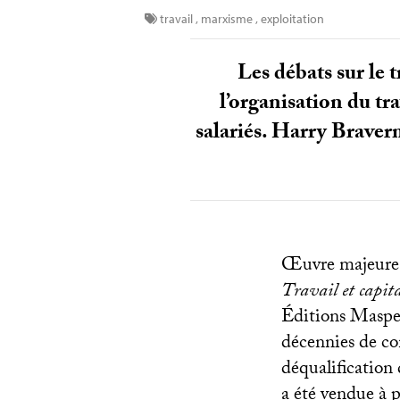
travail
,
marxisme
,
exploitation
Les débats sur le 
l’organisation du tr
salariés. Harry Braverma
Œuvre majeur
Travail et capit
Éditions Masper
décennies de con
déqualification 
a été vendue à 