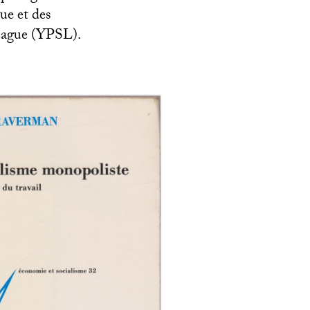
que et des
eague (
YPSL
).