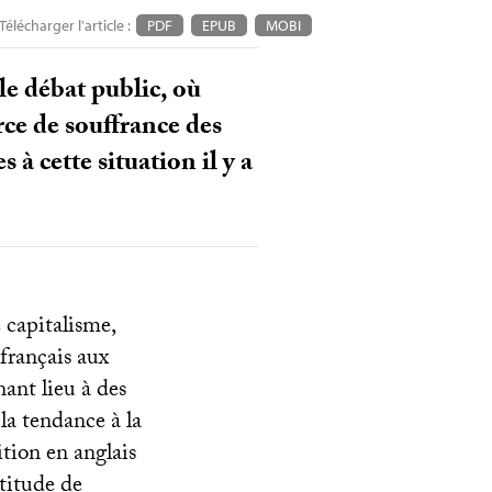
Télécharger l'article :
PDF
EPUB
MOBI
le débat public, où
rce de souffrance des
 à cette situation il y a
e capitalisme,
français aux
ant lieu à des
 la tendance à la
ition en anglais
titude de