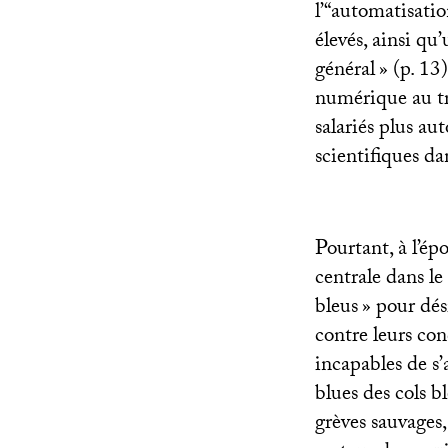
l’“automatisati
élevés, ainsi qu’
général
» (p. 13
numérique au tra
salariés plus a
scientifiques dan
Pourtant, à l’ép
centrale dans le
bleus
» pour dés
contre leurs con
incapables de s’a
blues des cols b
grèves sauvages