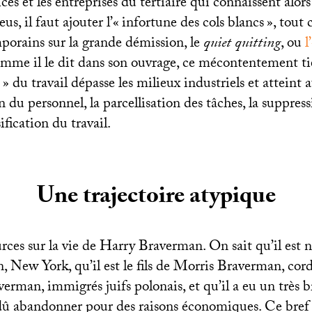
ces et les entreprises du tertiaire qui connaissent alors 
eus, il faut ajouter l’«
infortune des cols blancs
», tout
porains sur la grande démission, le
quiet quitting
, ou
l
mme il le dit dans son ouvrage, ce mécontentement tie
» du travail dépasse les milieux industriels et atteint a
n du personnel, la parcellisation des tâches, la suppre
ification du travail.
Une trajectoire atypique
rces sur la vie de Harry Braverman. On sait qu’il est 
 New York, qu’il est le fils de Morris Braverman, cord
rman, immigrés juifs polonais, et qu’il a eu un très b
 a dû abandonner pour des raisons économiques. Ce bref