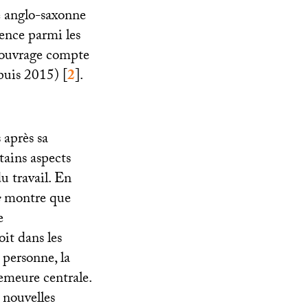
e anglo-saxonne
rence parmi les
(l’ouvrage compte
puis 2015)
[
2
]
.
 après sa
tains aspects
u travail. En
e
montre que
e
it dans les
a personne, la
demeure centrale.
s nouvelles