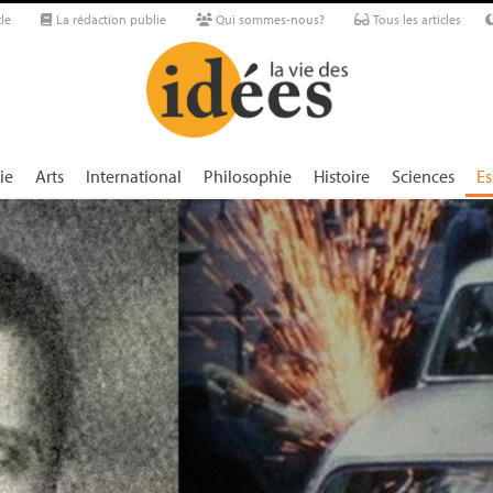
le
La rédaction publie
Qui sommes-nous?
Tous les articles
ie
Arts
International
Philosophie
Histoire
Sciences
Es