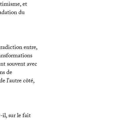
ptimisme, et
adation du
radiction entre,
ransformations
ent souvent avec
ins de
e l’autre côté,
-il, sur le fait