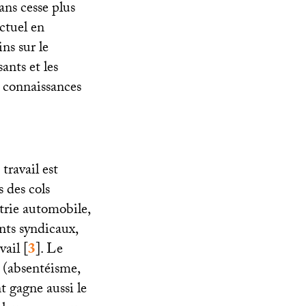
ans cesse plus
ectuel en
ns sur le
ants et les
e connaissances
travail est
s des cols
strie automobile,
ants syndicaux,
vail
[
3
]
. Le
s (absentéisme,
t gagne aussi le