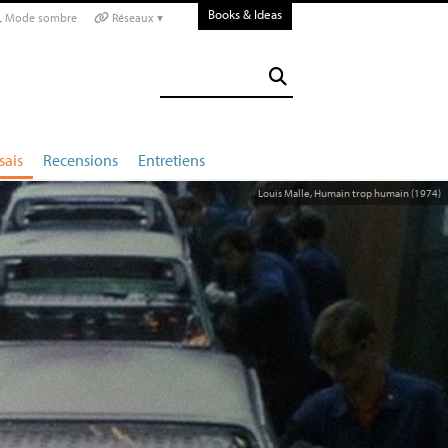
Books & Ideas
Mode sombre
Réseaux ▾
sais
Recensions
Entretiens
Louis Malle, Humain trop humain (1974)