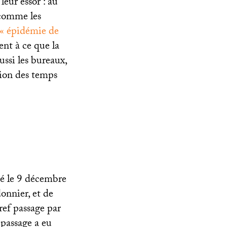
leur essor : au
 comme les
’«
épidémie de
nt à ce que la
ussi les bureaux,
ssion des temps
né le 9 décembre
onnier, et de
ref passage par
 passage a eu