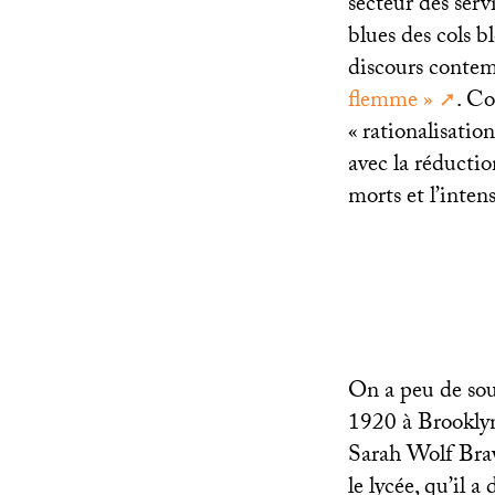
secteur des servi
blues des cols bl
discours contem
flemme
»
. Co
«
rationalisation
avec la réductio
morts et l’intens
On a peu de sou
1920 à Brooklyn,
Sarah Wolf Brave
le lycée, qu’il