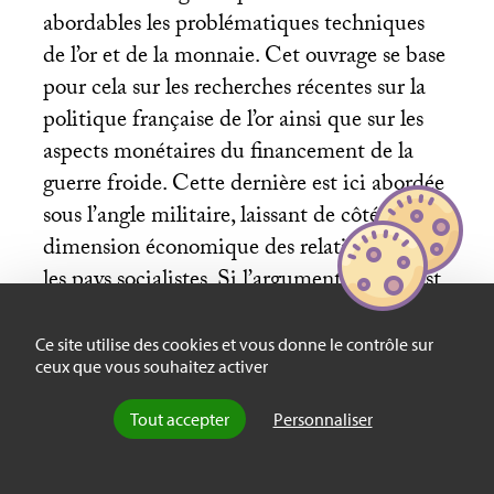
abordables les problématiques techniques
de l’or et de la monnaie. Cet ouvrage se base
pour cela sur les recherches récentes sur la
politique française de l’or ainsi que sur les
aspects monétaires du financement de la
guerre froide. Cette dernière est ici abordée
sous l’angle militaire, laissant de côté la
dimension économique des relations avec
les pays socialistes. Si l’argument central est
novateur, son point clef – la spécialisation
des États-Unis dans une production
Ce site utilise des cookies et vous donne le contrôle sur
ceux que vous souhaitez activer
militaire non exportable – n’est cependant
exposé que brièvement. L’intéressante
Tout accepter
Personnaliser
intuition de Manas mériterait donc d’être
confirmée par des recherches ultérieures. Ce