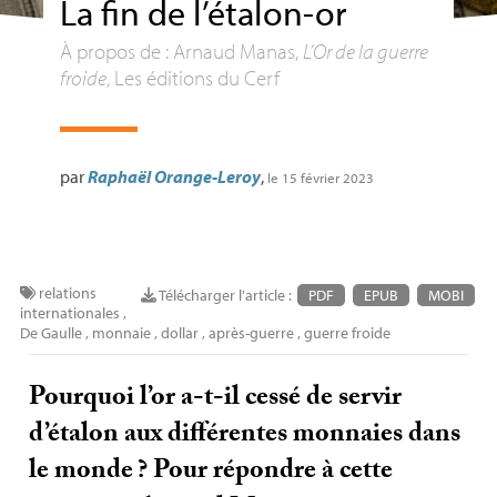
La fin de l’étalon-or
À propos de : Arnaud Manas,
L’Or de la guerre
froide
, Les éditions du Cerf
par
Raphaël Orange-Leroy
,
le 15 février 2023
relations
Télécharger l'article :
PDF
EPUB
MOBI
internationales
,
De Gaulle
,
monnaie
,
dollar
,
après-guerre
,
guerre froide
Pourquoi l’or a-t-il cessé de servir
d’étalon aux différentes monnaies dans
le monde
? Pour répondre à cette