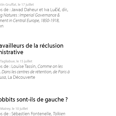
tin Gruffat
, le 17 juillet
 de : Jawad Daheur et Iva Lučić, dir.,
g Natures : Imperial Governance &
ent in Central Europe, 1850-1918
,
hn
availleurs de la réclusion
istrative
Tagliabue
, le 15 juillet
s de : Louise Tassin,
Comme on les
 Dans les centres de rétention, de Paris à
usa
, La Découverte
obbits sont-ils de gauche
?
Mairey
, le 10 juillet
s de : Sébastien Fontenelle,
Tolkien