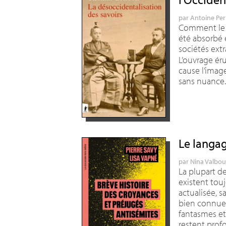
par
Antoine Per
Comment le s
été absorbé e
sociétés ext
L’ouvrage éru
cause l’ima
sans nuance
Le langa
par
Nina Valbo
La plupart d
existent tou
actualisée, s
bien connue 
fantasmes e
restent pro