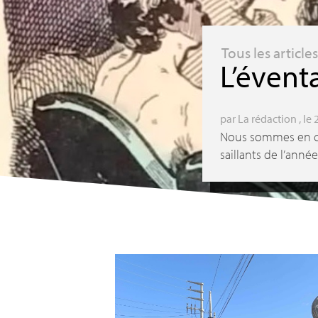
Tous les article
L’éventa
par
La rédaction
, le 
Nous sommes en con
saillants de l’anné