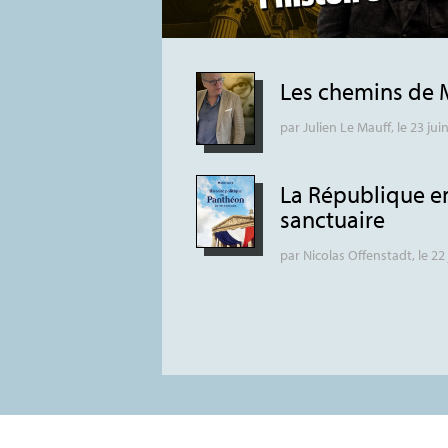
Les chemins de 
par
Julien Le Mauff
, le 23 jui
La République e
sanctuaire
par
Nicolas Offenstadt
, le 22