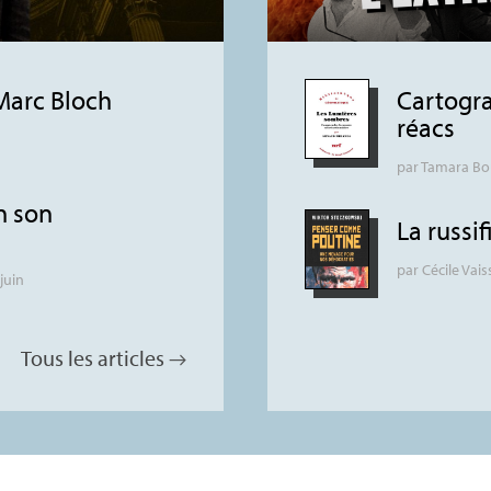
Marc Bloch
Cartogra
réacs
n
par
Tamara Bo
n son
La russif
par
Cécile Vais
 juin
Tous les articles