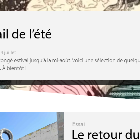
s
il de l’été
24 juillet
gé estival jusqu’à la mi-août. Voici une sélection de quelqu
e. À bientôt
!
Essai
Le retour d