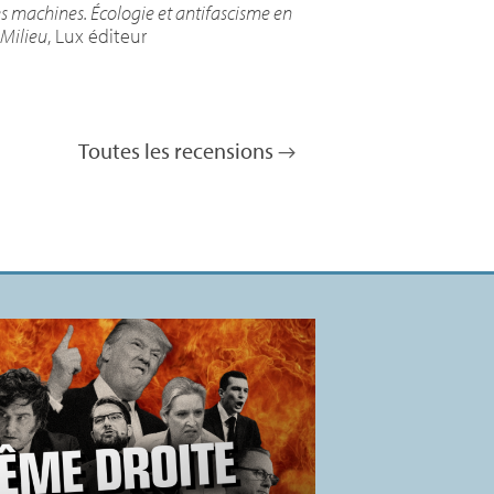
es machines. Écologie et antifascisme en
 Milieu
, Lux éditeur
Toutes les recensions