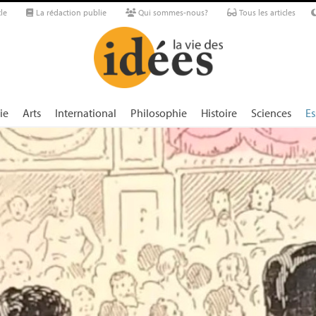
le
La rédaction publie
Qui sommes-nous?
Tous les articles
ie
Arts
International
Philosophie
Histoire
Sciences
Es