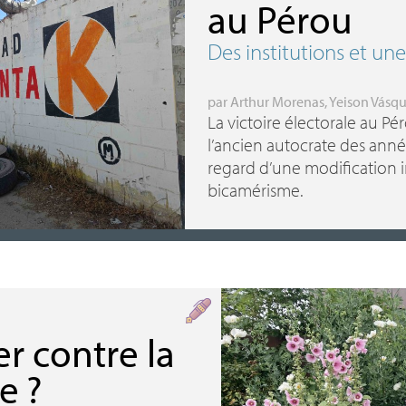
au Pérou
Des institutions et un
par
Arthur Morenas
,
Yeison Vásq
La victoire électorale au Pér
l’ancien autocrate des anné
regard d’une modification in
bicamérisme.
r contre la
ne
?