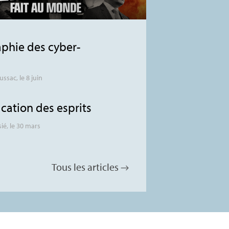
phie des cyber-
ussac
, le 8 juin
ication des esprits
sié
, le 30 mars
Tous les articles