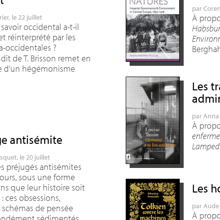
par
Coren
À propos
rier
, le 22 juillet
avoir occidental a-t-il
Habsbur
t réinterprété par les
Environm
ra-occidentales
?
Bergha
dit de T. Brisson remet en
ge d’un hégémonisme
.
Les tr
admin
par
Anna 
À propo
enferme.
ge antisémite
Lamped
usquet
, le 20 juillet
es préjugés antisémites
jours, sous une forme
Les h
ans que leur histoire soit
: ces obsessions,
par
Aude 
t schémas de pensée
À propo
fondément sédimentés