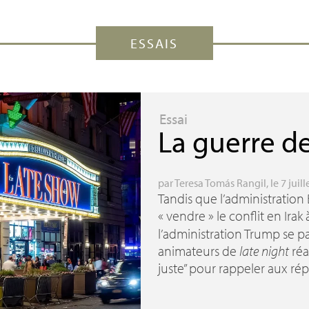
ESSAIS
Essai
La guerre d
par
Teresa Tomás Rangil
, le 7 juill
Tandis que l’administration B
«
vendre
» le conflit en Irak
l’administration Trump se pa
animateurs de
late night
réa
juste” pour rappeler aux rép