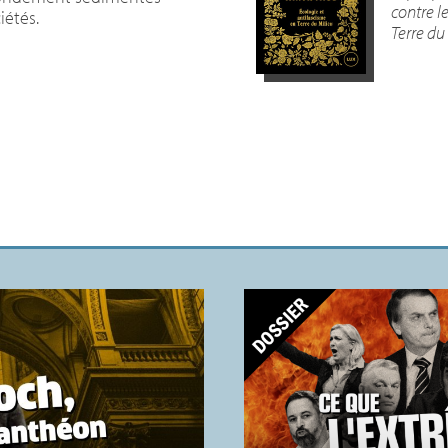
contre l
iétés.
Terre du