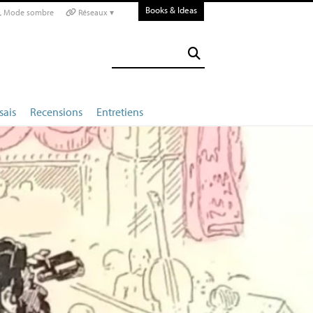
Books & Ideas
Mode sombre
Réseaux ▾
sais
Recensions
Entretiens