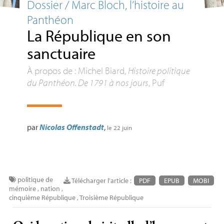
Dossier / Marc Bloch, l’histoire au
Panthéon
La République en son
sanctuaire
À propos de : Michel Biard,
Histoire politique
du Panthéon. De 1791 à nos jours
, Puf
par
Nicolas Offenstadt
,
le 22 juin
politique de
Télécharger l'article :
PDF
EPUB
MOBI
mémoire
,
nation
,
cinquième République
,
Troisième République