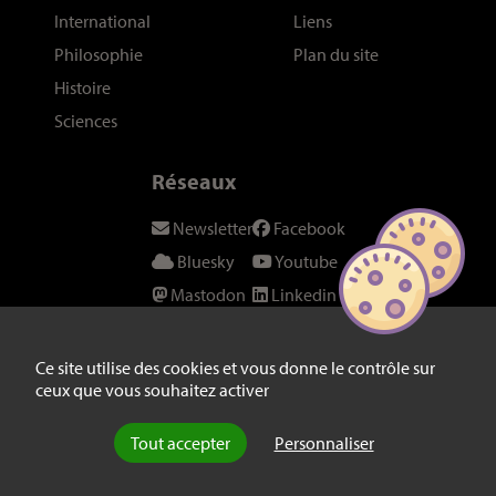
International
Liens
Philosophie
Plan du site
Histoire
Sciences
Réseaux
Newsletter
Facebook
Bluesky
Youtube
Mastodon
Linkedin
Threads
SeenThis
Instagram
Fil RSS
Ce site utilise des cookies et vous donne le contrôle sur
ceux que vous souhaitez activer
Twitter/X
Tout accepter
Personnaliser
© laviedesidees.fr - Toute reproduction interdite sans autorisation
explicite de la rédaction -
Mentions légales
-
webdesign : Abel Poucet