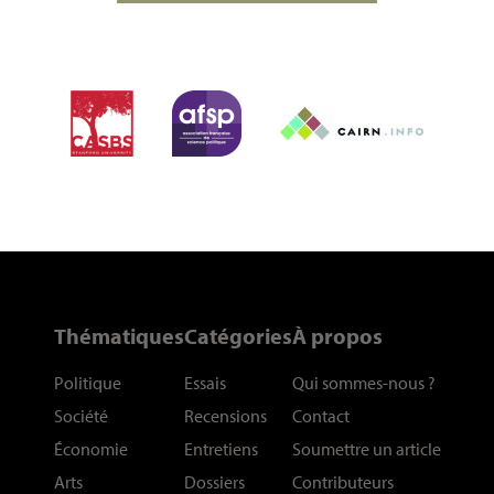
Thématiques
Catégories
À propos
Politique
Essais
Qui sommes-nous
?
Société
Recensions
Contact
Économie
Entretiens
Soumettre un article
Arts
Dossiers
Contributeurs