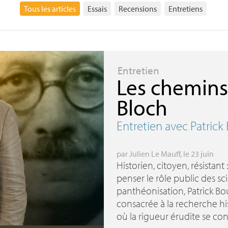
Tous les articles
Essais
Recensions
Entretiens
Entretien
Les chemins
Bloch
Entretien avec Patric
par
Julien Le Mauff
, le 23 juin
Historien, citoyen, résistant 
penser le rôle public des sci
panthéonisation, Patrick Bo
consacrée à la recherche his
où la rigueur érudite se con