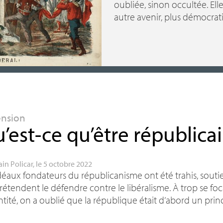
oubliée, sinon occultée. Ell
autre avenir, plus démocrati
ension
’est-ce qu’être républica
ain Policar
, le 5 octobre 2022
déaux fondateurs du républicanisme ont été trahis, soutie
rétendent le défendre contre le libéralisme. À trop se foca
ntité, on a oublié que la république était d’abord un princ