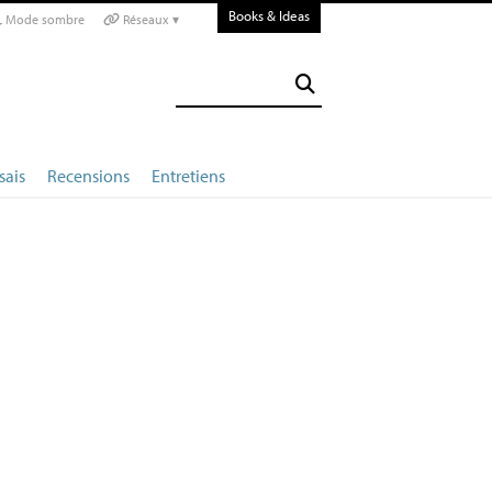
Books & Ideas
Mode sombre
Réseaux ▾
sais
Recensions
Entretiens