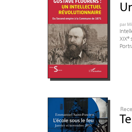
Un
par
Mi
Intel
e
XIX
s
Portr
Rec
Te