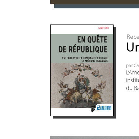
Rec
Un
par
Ca
L’Amé
insti
du Ba