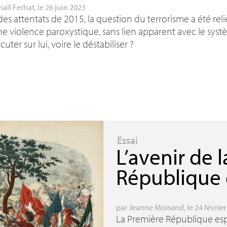
maïl Ferhat
, le 26 juin 2023
des attentats de 2015, la question du terrorisme a été re
e violence paroxystique, sans lien apparent avec le systèm
cuter sur lui, voire le déstabiliser
?
Essai
L’avenir de 
République
par
Jeanne Moisand
, le 24 févrie
La Première République esp