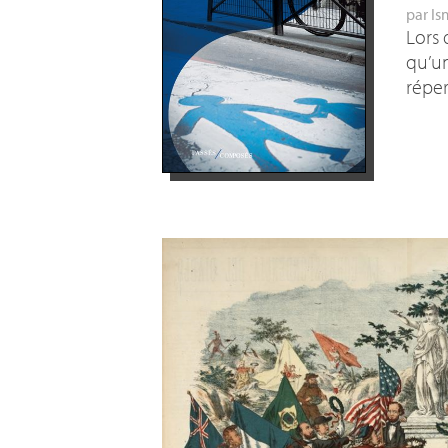
par
Is
Lors 
qu’un
réper