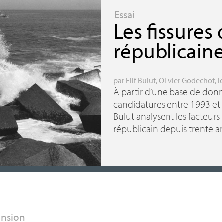
Essai
Les fissures
républicain
par
Elif Bulut
,
Olivier Godechot
, 
À partir d’une base de donn
candidatures entre 1993 et 
Bulut analysent les facteurs 
républicain depuis trente an
ension