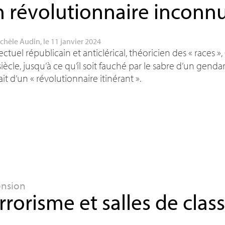
 révolutionnaire inconn
chèle Audin
, le 11 janvier 2024
lectuel républicain et anticlérical, théoricien des «
races
»,
iècle, jusqu’à ce qu’il soit fauché par le sabre d’un ge
ait d’un «
révolutionnaire itinérant
».
ension
rrorisme et salles de clas