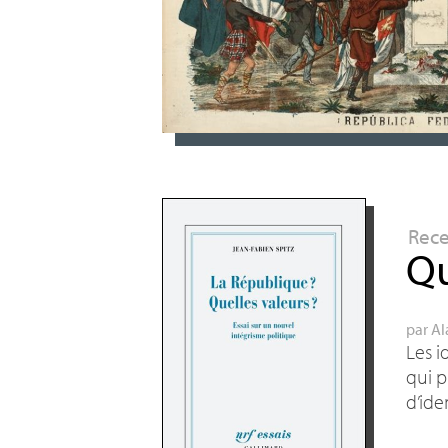
Rec
Qu
par
Al
Les i
qui p
d’ide