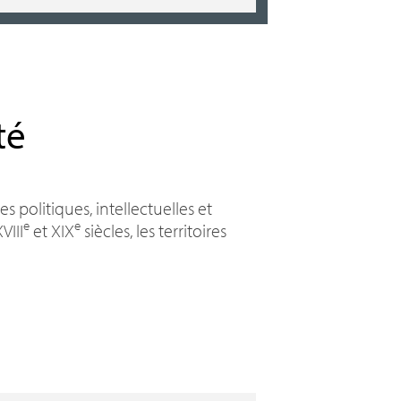
té
 politiques, intellectuelles et
e
e
VIII
et
XIX
siècles, les territoires