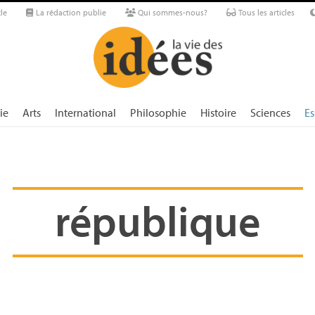
le
La rédaction publie
Qui sommes-nous?
Tous les articles
ie
Arts
International
Philosophie
Histoire
Sciences
Es
république