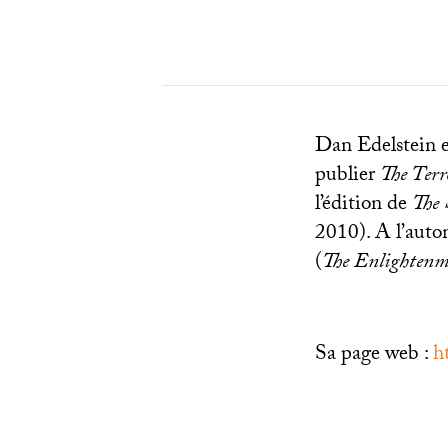
Dan Edelstein es
publier
The Terr
l’édition de
The 
2010). A l’autom
(
The Enlightenm
Sa page web :
h