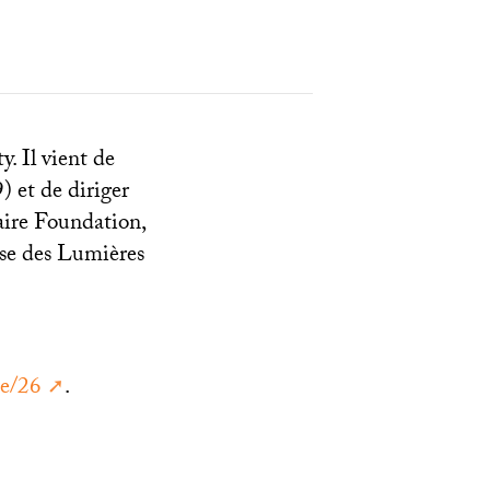
y. Il vient de
) et de diriger
aire Foundation,
ise des Lumières
de/26
.