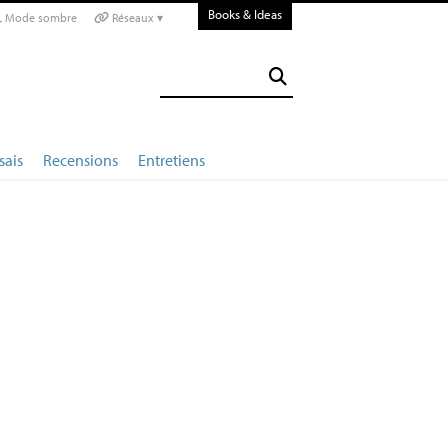
Books & Ideas
Mode sombre
Réseaux ▾
sais
Recensions
Entretiens