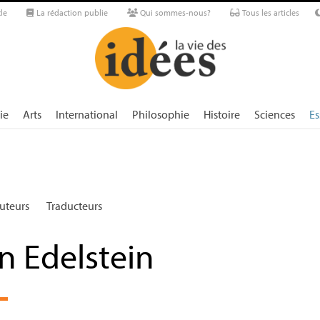
le
La rédaction publie
Qui sommes-nous?
Tous les articles
ie
Arts
International
Philosophie
Histoire
Sciences
Es
uteurs
Traducteurs
n Edelstein