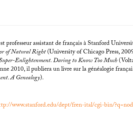
t professeur assistant de français à Stanford Universit
or of Natural Right
(University of Chicago Press, 2009
Super-Enlightenment. Daring to Know Too Much
(Volt
ne 2010, il publiera un livre sur la généalogie frança
ent. A Genealogy
).
ttp://www.stanford.edu/dept/fren-ital/cgi-bin/?q=no