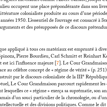
s figures inévitables comme Albert Sarraut, Joseph Ch
lieu occupent une place prépondérante dans son livre,
 littérature colonialiste produite au cours d’une période
nnées 1950. L’essentiel de l’ouvrage est consacré à l’ex
arguments et des présupposés de ce discours prétendu
que appliqué à tous ces matériaux est emprunté à dive
Spinoza, Pierre Bourdieu, Carl Schmitt et Reinhart Ko
est ici l’influence majeure
[
7
]
. Le Cour Grandmaison
lace au célèbre concept de «
régime de vérité
» (p. 251)
e
nstruit par le discours colonialiste de la
III
République
ptuel, Le Cour Grandmaison parcourt rapidement les 
 lesquelles ce «
régime
» exerça sa suprématie, son an
amais d’un souci particulier de la chronologie, ou d’u
intellectuelle et des divisions politiques. Comme le d