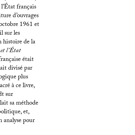
l’État français
iture d’ouvrages
 octobre 1961 et
l sur les
n histoire de la
et l’État
rançaise était
ait divisé par
gogique plus
cré à ce livre,
t sur
lait sa méthode
olitique, et,
n analyse pour