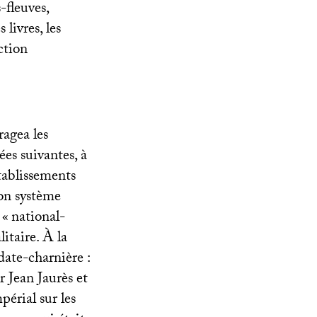
-fleuves,
 livres, les
ction
agea les
ées suivantes, à
établissements
son système
 «
national-
litaire. À la
ate-charnière :
er Jean Jaurès et
érial sur les