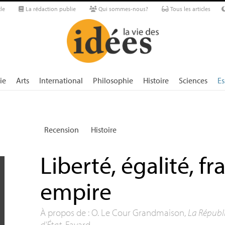
le
La rédaction publie
Qui sommes-nous?
Tous les articles
ie
Arts
International
Philosophie
Histoire
Sciences
Es
Recension
Histoire
Liberté, égalité, f
empire
À propos de : O. Le Cour Grandmaison,
La Républi
d’État
, Fayard.