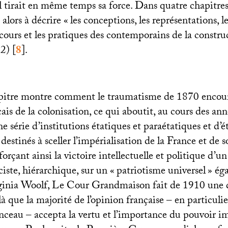
l tirait en même temps sa force. Dans quatre chapitres
 alors à décrire «
les conceptions, les représentations, les
scours et les pratiques des contemporains de la constru
32)
[
8
]
.
pitre montre comment le traumatisme de 1870 encour
ais de la colonisation, ce qui aboutit, au cours des ann
ne série d’institutions étatiques et paraétatiques et d’
estinés à sceller l’impérialisation de la France et de 
orçant ainsi la victoire intellectuelle et politique d’un
ciste, hiérarchique, sur un «
patriotisme universel
» éga
inia Woolf, Le Cour Grandmaison fait de 1910 une d
 là que la majorité de l’opinion française – en particuli
eau – accepta la vertu et l’importance du pouvoir imp