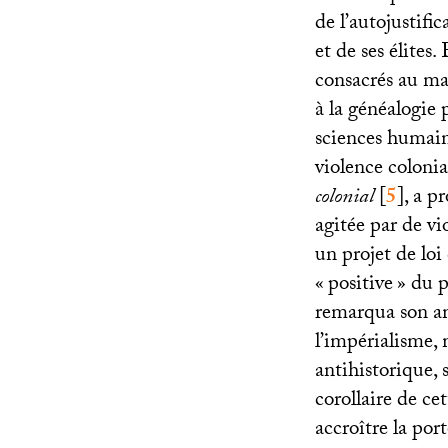
de l’autojustifi
et de ses élites
consacrés au mas
à la généalogie 
sciences humaine
violence coloni
colonial
[
5
]
, a p
agitée par de vi
un projet de loi
«
positive
» du p
remarqua son am
l’impérialisme,
antihistorique, 
corollaire de c
accroître la por