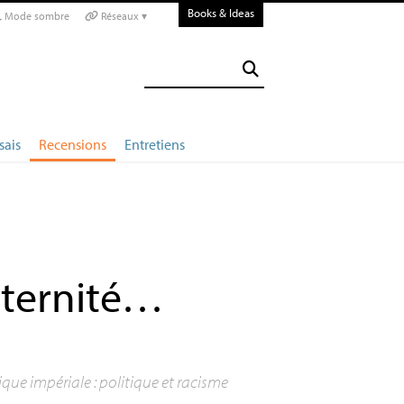
Books & Ideas
Mode sombre
Réseaux ▾
sais
Recensions
Entretiens
raternité…
que impériale : politique et racisme