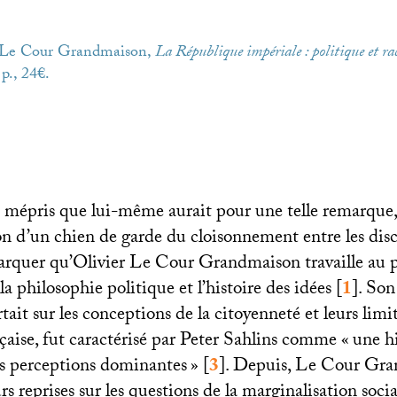
r Le Cour Grandmaison,
La République impériale : politique et ra
p., 24€.
e mépris que lui-même aurait pour une telle remarque, 
ion d’un chien de garde du cloisonnement entre les disci
rquer qu’Olivier Le Cour Grandmaison travaille au 
la philosophie politique et l’histoire des idées
[
1
]
. Son
rtait sur les conceptions de la citoyenneté et leurs lim
çaise, fut caractérisé par Peter Sahlins comme «
une hi
des perceptions dominantes
»
[
3
]
. Depuis, Le Cour Gra
rs reprises sur les questions de la marginalisation socia