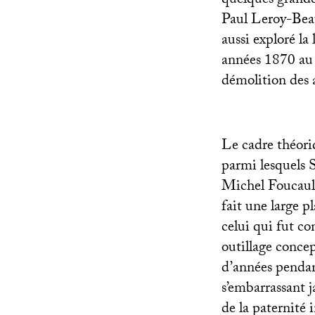
quelques grande
Paul Leroy-Beau
aussi exploré la
années 1870 au a
démolition des 
Le cadre théori
parmi lesquels 
Michel Foucault 
fait une large p
celui qui fut co
outillage conce
d’années pendant
s’embarrassant j
de la paternité 