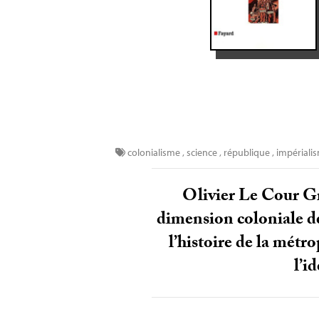
colonialisme
,
science
,
république
,
impériali
Olivier Le Cour Gr
dimension coloniale de
l’histoire de la métro
l’i