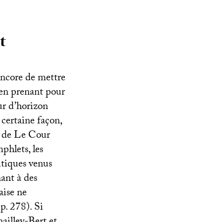
t
encore de mettre
en prenant pour
ur d’horizon
 certaine façon,
s de Le Cour
phlets, les
tiques venus
nant à des
aise ne
(p. 278). Si