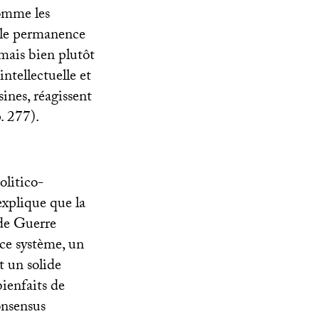
comme les
lle permanence
 mais bien plutôt
ntellectuelle et
sines, réagissent
p. 277).
olitico-
xplique que la
nde Guerre
ce système, un
t un solide
bienfaits de
onsensus