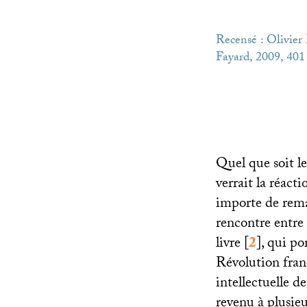
Recensé : Olivie
Fayard, 2009, 401 
Quel que soit l
verrait la réact
importe de rema
rencontre entre 
livre
[
2
]
, qui po
Révolution fran
intellectuelle 
revenu à plusieu