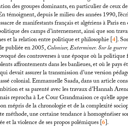
cation des groupes dominants, en particulier de ceux de 
. En témoignent, depuis le milieu des années 1990, l’écr
sacre de manifestants français et algériens à Paris en
politique des camps d’internement, ainsi que son travai
s et la relation entre politique et philosophie
[
4
]
. So
ale publiée en 2005,
Coloniser, Exterminer. Sur la guerre 
rovoqué des controverses à une époque où la politique f
olents affrontements dans les banlieues, et où le pays ét
 qui devait assurer la transmission d’une version péda
assé colonial. Emmanuelle Saada, dans un article consa
bition et sa parenté avec les travaux d’Hannah Arend
 mais reprocha à Le Cour Grandmaison ce qu’elle appe
son mépris de la chronologie et de la complexité sociop
ette méthode, une certaine tendance à homogénéiser so
tée et la violence de ses propos polémiques
[
6
]
.