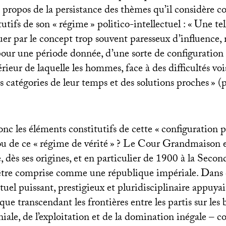
propos de la persistance des thèmes qu’il considère 
utifs de son «
régime
» politico-intellectuel : «
Une te
uer par le concept trop souvent paresseux d’influence,
 pour une période donnée, d’une sorte de configuration i
érieur de laquelle les hommes, face à des difficultés voi
s catégories de leur temps et des solutions proches
» (
nc les éléments constitutifs de cette «
configuration p
ou de ce «
régime de vérité
»
? Le Cour Grandmaison e
dès ses origines, et en particulier de 1900 à la Seco
être comprise comme une république impériale. Dans 
ctuel puissant, prestigieux et pluridisciplinaire appuyai
que transcendant les frontières entre les partis sur les 
niale, de l’exploitation et de la domination inégale – c