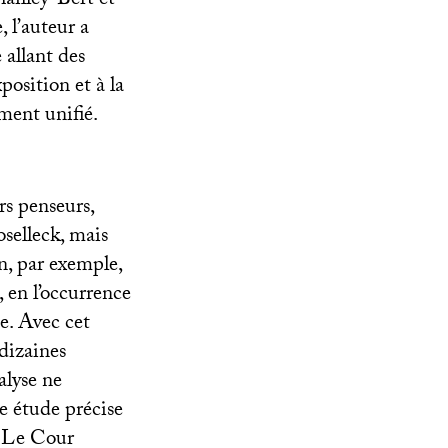
ailley-Bert et
 l’auteur a
 allant des
position et à la
ment unifié.
rs penseurs,
selleck, mais
, par exemple,
, en l’occurrence
. Avec cet
dizaines
alyse ne
ne étude précise
it Le Cour