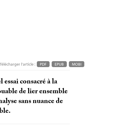
Télécharger l'article :
PDF
EPUB
MOBI
essai consacré à la
ouable de lier ensemble
 analyse sans nuance de
ble.