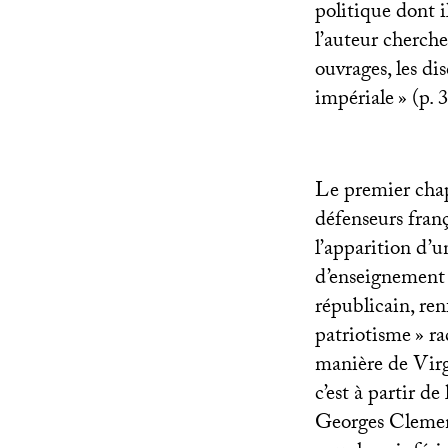
politique dont i
l’auteur cherche
ouvrages, les di
impériale
» (p. 
Le premier cha
défenseurs franç
l’apparition d’u
d’enseignement d
républicain, renf
patriotisme
» ra
manière de Virg
c’est à partir de
Georges Clemenc