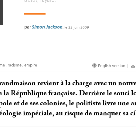
par
Simon Jackson
,
le 22 juin 2009
sme
,
racisme
,
empire
English version
|
andmaison revient à la charge avec un nouvel 
 la République française. Derrière le souci l
pole et de ses colonies, le politiste livre une
déologie impériale, au risque de manquer sa ci