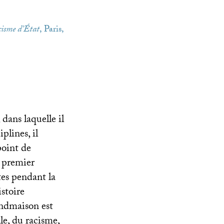
cisme d’État
, Paris,
dans laquelle il
plines, il
point de
 premier
ites pendant la
stoire
ndmaison est
le, du racisme,