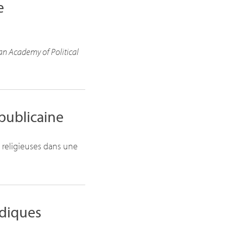
e
an Academy of Political
publicaine
t religieuses dans une
rdiques