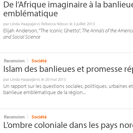
De l’Afrique imaginaire à la banlieu
emblématique
par
Linda Haapajärvi
,
Rébecca Ndour
, le 3 juillet 2013
Elijah Anderson, “The Iconic Ghetto”,
The Annals of the Americ
and Social Science
Recension
〉
Société
Islam des banlieues et promesse ré
par
Linda Haapajärvi
, le 20 mai 2013
Un rapport sur les questions sociales, politiques, urbaines e
banlieue emblématique de la région...
Recension
〉
Société
L’ombre coloniale dans les pays no