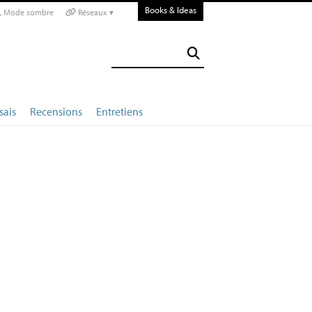
Books & Ideas
Mode sombre
Réseaux ▾
sais
Recensions
Entretiens