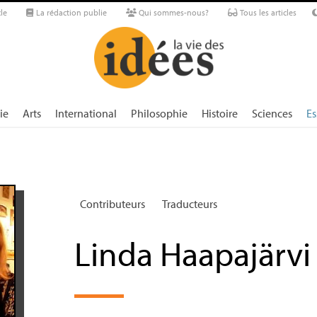
le
La rédaction publie
Qui sommes-nous?
Tous les articles
ie
Arts
International
Philosophie
Histoire
Sciences
Es
Contributeurs
Traducteurs
Linda Haapajärvi