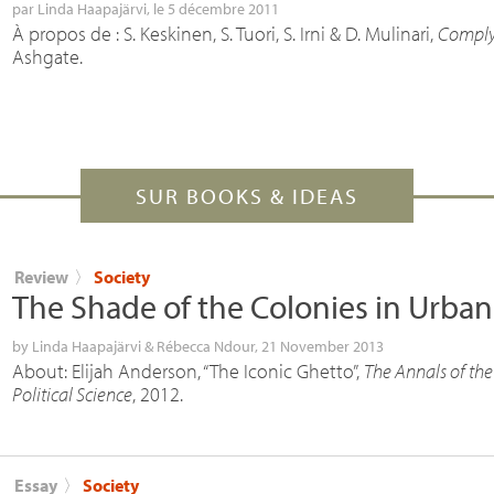
par
Linda Haapajärvi
, le 5 décembre 2011
À propos de : S. Keskinen, S. Tuori, S. Irni & D. Mulinari,
Comply
Ashgate.
SUR BOOKS & IDEAS
Review
〉
Society
The Shade of the Colonies in Urban
by
Linda Haapajärvi
&
Rébecca Ndour
, 21 November 2013
About: Elijah Anderson, “The Iconic Ghetto”,
The Annals of th
Political Science
, 2012.
Essay
〉
Society