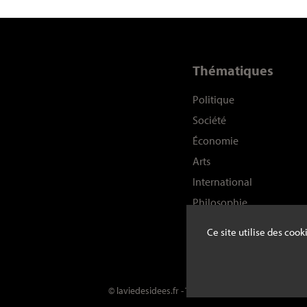
Thématiques
Politique
Société
Économie
Arts
International
Philosophie
Histoire
Ce site utilise des coo
Sciences
© laviedesidees.fr - Toute reproduction interdite s