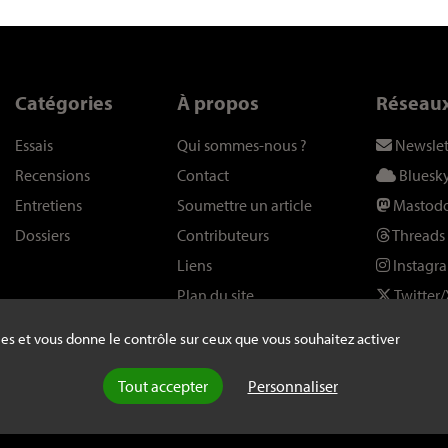
Catégories
À propos
Réseau
Essais
Qui sommes-nous
?
Newslet
Recensions
Contact
Bluesk
Entretiens
Soumettre un article
Mastod
Dossiers
Contributeurs
Threads
Liens
Instagr
Plan du site
Twitter/
kies et vous donne le contrôle sur ceux que vous souhaitez activer
Tout accepter
Personnaliser
ans autorisation explicite de la rédaction -
Mentions légales
-
webdesign : A