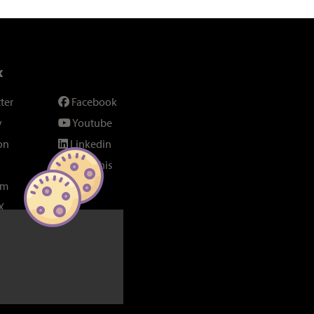
x
ter
Facebook
y
Youtube
on
Linkedin
SeenThis
am
Fil RSS
X
bel Poucet