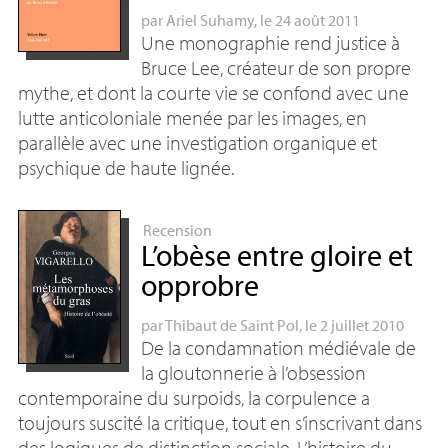
par
Ariel Suhamy
, le 24 août 2011
Une monographie rend justice à
Bruce Lee, créateur de son propre
mythe, et dont la courte vie se confond avec une
lutte anticoloniale menée par les images, en
parallèle avec une investigation organique et
psychique de haute lignée.
Recension
L’obèse entre gloire et
opprobre
par
Thibaut de Saint Pol
, le 2 juillet 2010
De la condamnation médiévale de
la gloutonnerie à l’obsession
contemporaine du surpoids, la corpulence a
toujours suscité la critique, tout en s’inscrivant dans
des logiques de distinction sociale. L’histoire du