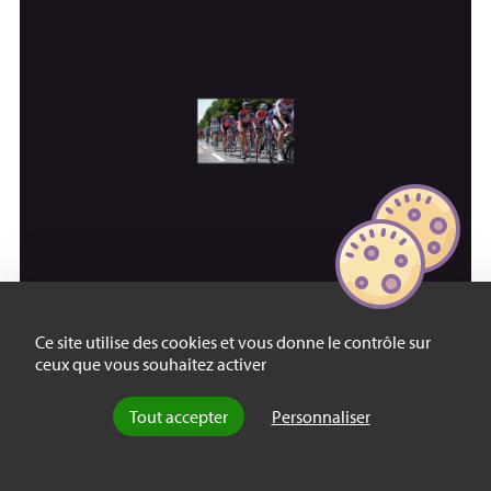
Recension
Ce site utilise des cookies et vous donne le contrôle sur
Le sport, un objet
ceux que vous souhaitez activer
philosophique
Tout accepter
Personnaliser
par
Isabelle Queval
, le 9 juillet 2009
Le sport est-il bon à penser
? Un ouvrage
collectif démontre toute la richesse d’une