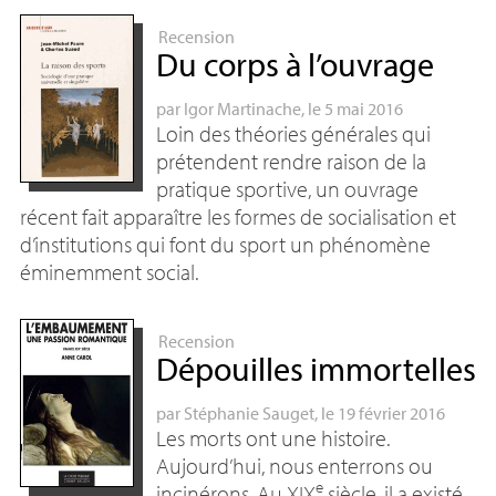
Recension
Du corps à l’ouvrage
par
Igor Martinache
, le 5 mai 2016
Loin des théories générales qui
prétendent rendre raison de la
pratique sportive, un ouvrage
récent fait apparaître les formes de socialisation et
d’institutions qui font du sport un phénomène
éminemment social.
Recension
Dépouilles immortelles
par
Stéphanie Sauget
, le 19 février 2016
Les morts ont une histoire.
Aujourd’hui, nous enterrons ou
e
incinérons. Au
XIX
siècle, il a existé