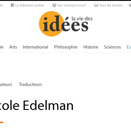
le
La rédaction publie
Qui sommes-nous?
Tous les articles
ie
Arts
International
Philosophie
Histoire
Sciences
Es
uteurs
Traducteurs
cole Edelman