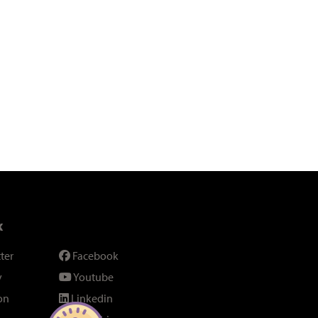
x
ter
Facebook
y
Youtube
on
Linkedin