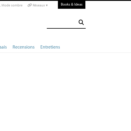
Books & Ideas
Mode sombre
Réseaux ▾
sais
Recensions
Entretiens