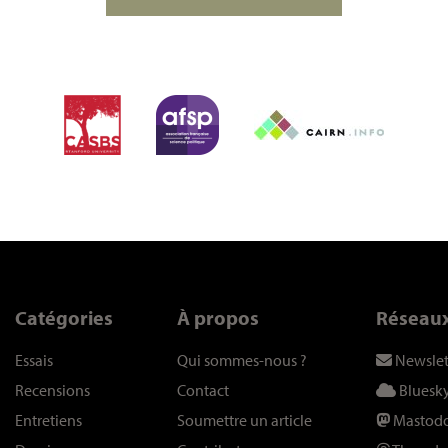
Catégories
À propos
Réseau
Essais
Qui sommes-nous
?
Newslet
Recensions
Contact
Bluesk
Entretiens
Soumettre un article
Mastod