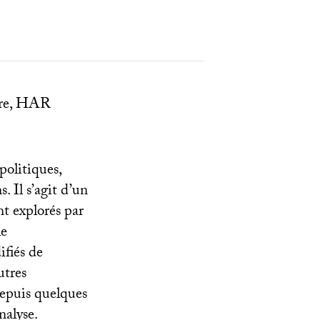
re,
HAR
politiques,
s. Il s’agit d’un
nt explorés par
le
ifiés de
utres
 depuis quelques
nalyse.