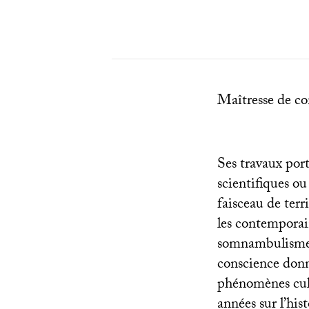
Maîtresse de co
Ses travaux por
scientifiques ou 
faisceau de terr
les contemporain
somnambulisme m
conscience donna
phénomènes cultu
années sur l’his