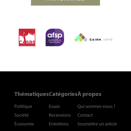
Thématiques
Catégories
À propos
Politique
Essais
Qui sommes-nous
?
Société
Recensions
Contact
Économie
Entretiens
Soumettre un article