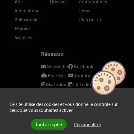
Arts
Dossiers
Contributeurs
International
Liens
Philosophie
Plan du site
Histoire
Sciences
Réseaux
Newsletter
Facebook
Bluesky
Youtube
Mastodon
Linkedin
Threads
SeenThis
Instagram
Fil RSS
Ce site utilise des cookies et vous donne le contrôle sur
ceux que vous souhaitez activer
Twitter/X
Tout accepter
Personnaliser
© laviedesidees.fr - Toute reproduction interdite sans autorisation