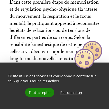
Dans cette première étape de mémorisation
et de régulation psycho-physique (la vitesse
du mouvement, la respiration et le focus
mental), le pratiquant apprend à reconnaître
les états de relaxations ou de tensions de
différentes parties de son corps. Selon la
sensibilité kinesthésique de cette personne,
celle-ci va découvrir rapidement ou à plus
long terme de nouvelles sensations
corporelles, comme par exemple des
impressions de chaleurs ou de picotement
Ce site utilise des cookies et vous donne le contrôle sur
dans les mains, qu’elle pourra interpréter
ceux que vous souhaitez activer
comme des manifestations du Qi.
Tout accepter
Personnaliser