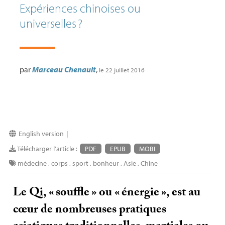
Expériences chinoises ou
universelles
?
par
Marceau Chenault
,
le 22 juillet 2016
English version
|
Télécharger l'article :
PDF
EPUB
MOBI
médecine
,
corps
,
sport
,
bonheur
,
Asie
,
Chine
Le Qi, «
souffle
» ou «
énergie
», est au
cœur de nombreuses pratiques