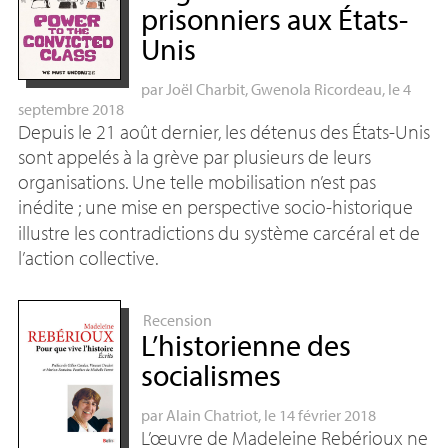
prisonniers aux États-
Unis
par
Joël Charbit
,
Gwenola Ricordeau
, le 4
septembre 2018
Depuis le 21 août dernier, les détenus des États-Unis
sont appelés à la grève par plusieurs de leurs
organisations. Une telle mobilisation n’est pas
inédite
; une mise en perspective socio-historique
illustre les contradictions du système carcéral et de
l’action collective.
Recension
L’historienne des
socialismes
par
Alain Chatriot
, le 14 février 2018
L’œuvre de Madeleine Rebérioux ne