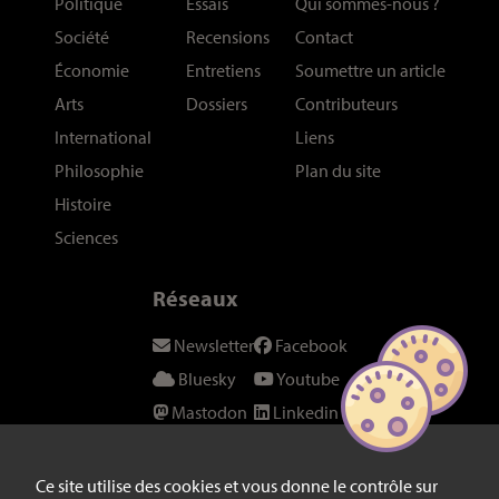
Politique
Essais
Qui sommes-nous
?
Société
Recensions
Contact
Économie
Entretiens
Soumettre un article
Arts
Dossiers
Contributeurs
International
Liens
Philosophie
Plan du site
Histoire
Sciences
Réseaux
Newsletter
Facebook
Bluesky
Youtube
Mastodon
Linkedin
Threads
SeenThis
Instagram
Fil RSS
Ce site utilise des cookies et vous donne le contrôle sur