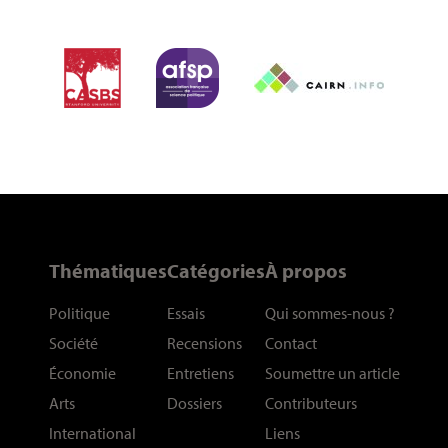
Thématiques
Catégories
À propos
Politique
Essais
Qui sommes-nous
?
Société
Recensions
Contact
Économie
Entretiens
Soumettre un article
Arts
Dossiers
Contributeurs
International
Liens