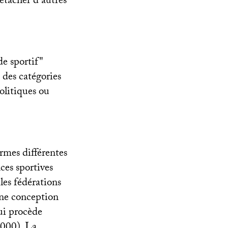
étacher d’autres
de sportif"
 des catégories
olitiques ou
rmes différentes
nces sportives
 les fédérations
une conception
ui procède