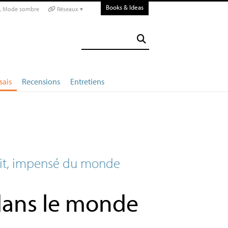
Books & Ideas
Mode sombre
Réseaux ▾
sais
Recensions
Entretiens
flit, impensé du monde
 dans le monde