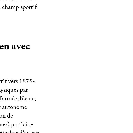
u champ sportif
en avec
tif vers 1875-
ysiques par
l’armée, l’école,
t autonome
ion de
nes) participe