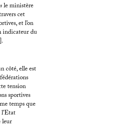
a
le ministère
travers cet
rtives, et l’on
n indicateur du
]
.
 côté, elle est
 fédérations
tte tension
ons sportives
même temps que
 l’Etat
 leur