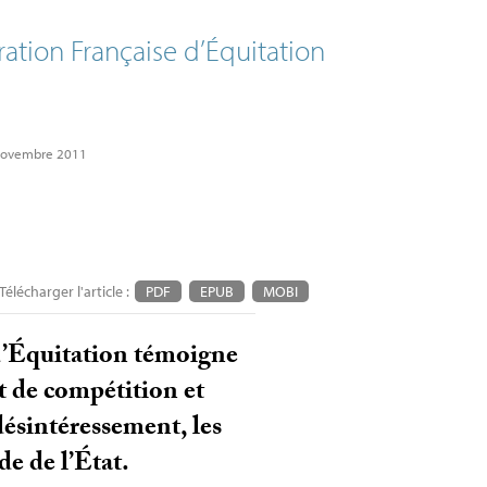
ration Française d’Équitation
 novembre 2011
Télécharger l'article :
PDF
EPUB
MOBI
 d’Équitation témoigne
it de compétition et
désintéressement, les
de de l’État.