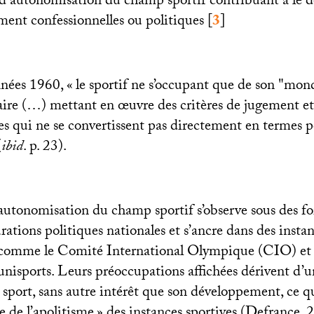
 d’autonomisation du champ sportif contribuant à le d
mment confessionnelles ou politiques
[
3
]
nnées 1960, «
le sportif ne s’occupant que de son "mon
aire (…) mettant en œuvre des critères de jugement et
es qui ne se convertissent pas directement en termes p
(
ibid
. p. 23).
autonomisation du champ sportif s’observe sous des fo
urations politiques nationales et s’ancre dans des insta
s comme le Comité International Olympique (
CIO
) et
 unisports. Leurs préoccupations affichées dérivent d’
 sport, sans autre intérêt que son développement, ce q