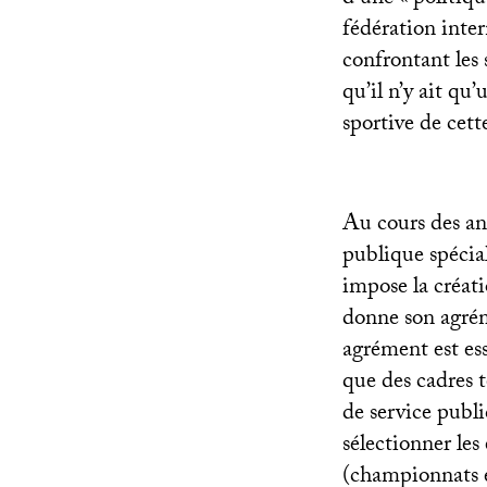
d’une «
politiqu
fédération inte
confrontant les 
qu’il n’y ait qu
sportive de cett
Au cours des an
publique spécial
impose la créati
donne son agrém
agrément est ess
que des cadres t
de service publi
sélectionner le
(championnats e