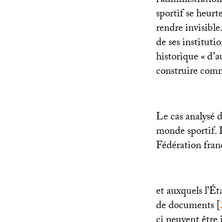
l’administration
sportif se heurte
rendre invisible
de ses instituti
historique «
d’a
construire com
Le cas analysé d
monde sportif. I
Fédération fran
et auxquels l’Ét
de documents
[
ci peuvent être 