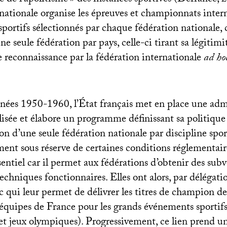
e de l’apolitisme
» des instances sportives (Defrance, 
rnationale organise les épreuves et championnats inter
sportifs sélectionnés par chaque fédération nationale,
’une seule fédération par pays, celle-ci tirant sa légiti
e reconnaissance par la fédération internationale
ad ho
nées 1950-1960, l’État français met en place une adm
isée et élabore un programme définissant sa politique s
on d’une seule fédération nationale par discipline sport
ent sous réserve de certaines conditions réglementair
entiel car il permet aux fédérations d’obtenir des subv
echniques fonctionnaires. Elles ont alors, par délégati
c qui leur permet de délivrer les titres de champion d
s équipes de France pour les grands événements sportif
t jeux olympiques). Progressivement, ce lien prend u