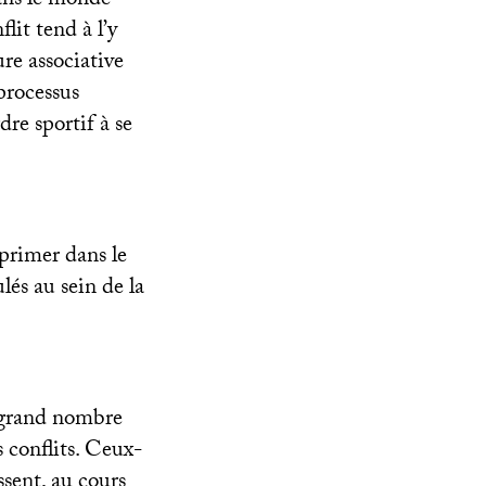
dans le monde
flit tend à l’y
ure associative
processus
dre sportif à se
xprimer dans le
lés au sein de la
n grand nombre
s conflits. Ceux-
ssent, au cours