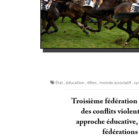
État
,
éducation
,
élites
,
monde associatif
,
sy
Troisième fédération 
des conflits violen
approche éducative, 
fédérations 