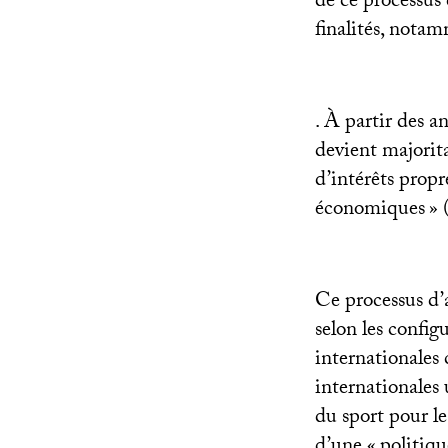
de ce processus
finalités, nota
. À partir des a
devient majorit
d’intérêts propr
économiques
» 
Ce processus d’
selon les config
internationale
internationales
du sport pour le