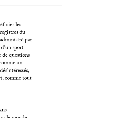
finies les
registres du
 administré par
n d’un sport
e de questions
if comme un
désintéressés,
ort, comme tout
ans