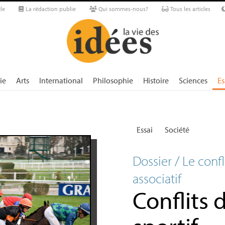
le
La rédaction publie
Qui sommes-nous?
Tous les articles
ie
Arts
International
Philosophie
Histoire
Sciences
Es
Essai
Société
Dossier / Le con
associatif
Conflits