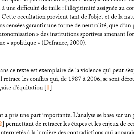
 du sport le plus médiatisé, mais l’analyse du conflit 
 à une difficulté de taille : l’illégitimité assignée au con
. Cette occultation provient tant de l’objet et de la nat
ons censées garantir une forme de neutralité, que d’un 
utonomisation
» des institutions sportives amenant l’or
me «
apolitique
» (Defrance, 2000).
ans ce texte est exemplaire de la violence qui peut s’e
l retrace les conflits qui, de 1987 à 2006, se sont dérou
çaise d’équitation
[
1
]
at a pris une part importante. L’analyse se base sur u
2
]
permettant de retracer les étapes et les enjeux de ce
interprétés à la lumière des contradictions qui apparai