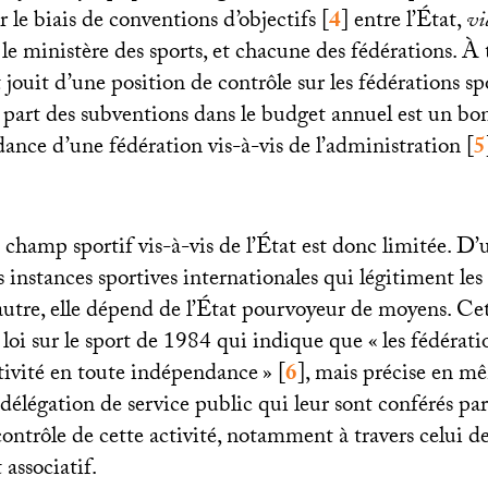
r le biais de conventions d’objectifs
[
4
]
entre l’État,
vi
t le ministère des sports, et chacune des fédérations. À 
 jouit d’une position de contrôle sur les fédérations spo
a part des subventions dans le budget annuel est un bo
ance d’une fédération vis-à-vis de l’administration
[
5
hamp sportif vis-à-vis de l’État est donc limitée. D’un
s instances sportives internationales qui légitiment les
’autre, elle dépend de l’État pourvoyeur de moyens. Ce
 loi sur le sport de 1984 qui indique que «
les fédérati
ctivité en toute indépendance
»
[
6
]
, mais précise en 
 délégation de service public qui leur sont conférés par
ntrôle de cette activité, notamment à travers celui de
associatif.