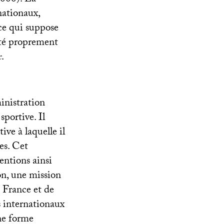
2000). La
nationaux,
 ce qui suppose
mité proprement
c
.
inistration
portive. Il
ive à laquelle il
es. Cet
entions ainsi
on, une mission
e France et de
s internationaux
ne forme