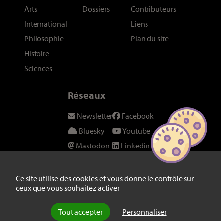
Arts
Dossiers
Contributeurs
International
Liens
Philosophie
Plan du site
Histoire
Sciences
Réseaux
Newsletter
Facebook
Bluesky
Youtube
Mastodon
Linkedin
Threads
SeenThis
Instagram
Fil RSS
Ce site utilise des cookies et vous donne le contrôle sur
ceux que vous souhaitez activer
Twitter/X
Tout accepter
Personnaliser