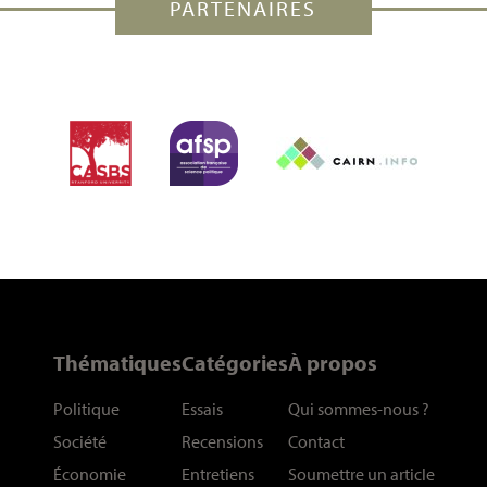
PARTENAIRES
Thématiques
Catégories
À propos
Politique
Essais
Qui sommes-nous
?
Société
Recensions
Contact
Économie
Entretiens
Soumettre un article