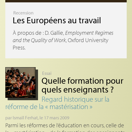
Recension
Les Européens au travail
À propos de : D. Gallie,
Employment Regimes
and the Quality of Work
, Oxford University
Press.
Essai
Quelle formation pour
quels enseignants
?
Regard historique sur la
réforme de la «
mastérisation
»
par
Ismaïl Ferhat
, le 17 mars 2009
Parmi les réformes de l’éducation en cours, celle de