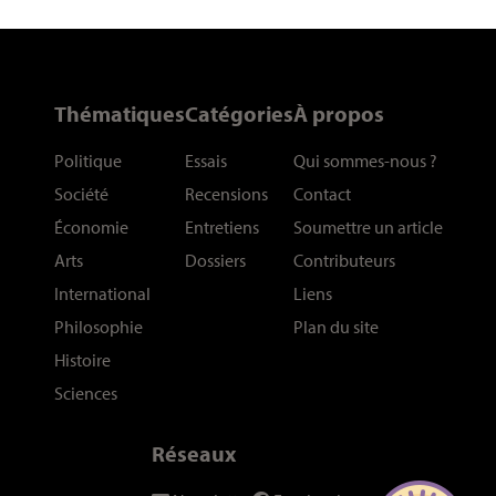
Thématiques
Catégories
À propos
Politique
Essais
Qui sommes-nous
?
Société
Recensions
Contact
Économie
Entretiens
Soumettre un article
Arts
Dossiers
Contributeurs
International
Liens
Philosophie
Plan du site
Histoire
Sciences
Réseaux