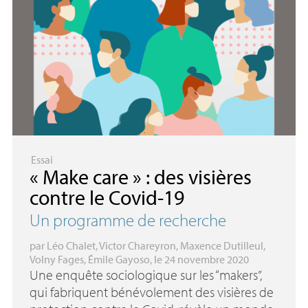
Essai
«
Make care
» : des visières
contre le Covid-19
Un programme de recherche
par
Léo Chalet
,
Victor Chareyron
,
Maxence Dutilleul
,
Volny Fages
,
Émile Gayoso
, le 24 novembre 2020
Une enquête sociologique sur les “makers”,
qui fabriquent bénévolement des visières de