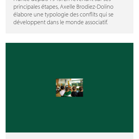
principales étapes, Axelle Brodiez-Dolino
élabore une typologie des conflits qui se
développent dans le monde associatif.