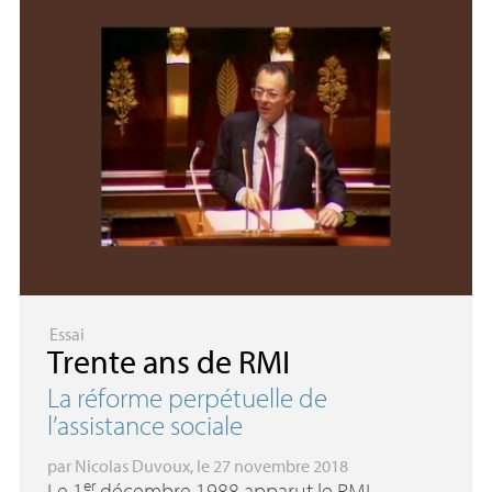
Essai
Trente ans de
RMI
La réforme perpétuelle de
l’assistance sociale
par
Nicolas Duvoux
, le 27 novembre 2018
er
Le 1
décembre 1988 apparut le
RMI
,