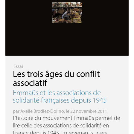
Essai
Les trois âges du conflit
associatif
Emmaüs et les associations de
solidarité françaises depuis 1945
par
Axelle Brodiez-Dolino
, le 22 novembre 2011
L’histoire du mouvement Emmaüs permet de
lire celle des associations de solidarité en
France depuis 1945. En revenant sur ses