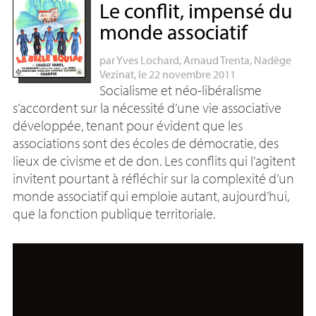
Le conflit, impensé du
monde associatif
par
Yves Lochard
,
Arnaud Trenta
,
Nadège
Vezinat
, le 22 novembre 2011
Socialisme et néo-libéralisme
s’accordent sur la nécessité d’une vie associative
développée, tenant pour évident que les
associations sont des écoles de démocratie, des
lieux de civisme et de don. Les conflits qui l’agitent
invitent pourtant à réfléchir sur la complexité d’un
monde associatif qui emploie autant, aujourd’hui,
que la fonction publique territoriale.