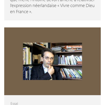
l’expression néerlandaise «
Vivre comme Dieu
en France
».
Essai