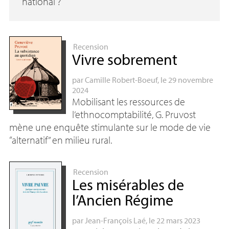
national
?
Recension
Vivre sobrement
par
Camille Robert-Boeuf
, le 29 novembre
2024
Mobilisant les ressources de
l’ethnocomptabilité, G. Pruvost
mène une enquête stimulante sur le mode de vie
“alternatif” en milieu rural.
Recension
Les misérables de
l’Ancien Régime
par
Jean-François Laé
, le 22 mars 2023