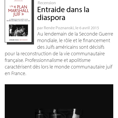
Recension
Entraide dans la
diaspora
par
Renée Poznanski
, le 6 avril 2015
Au lendemain de la Seconde Guerre
mondiale, le rôle et le financement
des Juifs américains sont décisifs
pour la reconstruction de la vie communautaire
française. Professionnalisme et apolitisme
caractérisent dès lors le monde communautaire juif
en France.