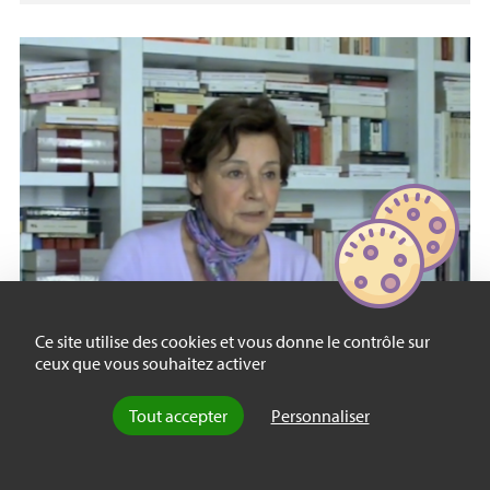
Ce site utilise des cookies et vous donne le contrôle sur
ceux que vous souhaitez activer
Entretien
Valoriser l’expérience au
Tout accepter
Personnaliser
travail
Entretien avec Anne-Marie