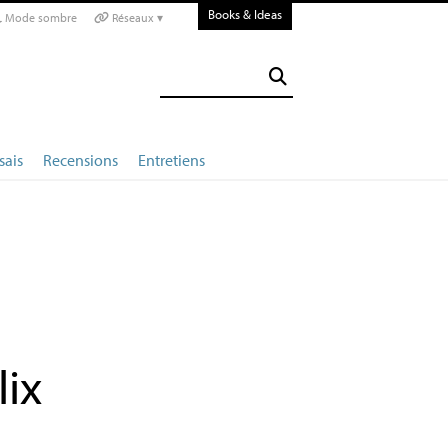
Books & Ideas
Mode sombre
Réseaux ▾
sais
Recensions
Entretiens
lix