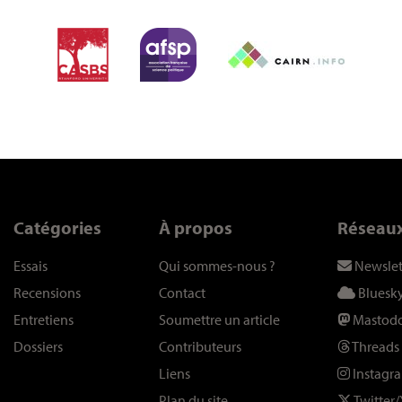
Catégories
À propos
Réseau
Essais
Qui sommes-nous
?
Newslet
Recensions
Contact
Bluesk
Entretiens
Soumettre un article
Mastod
Dossiers
Contributeurs
Threads
Liens
Instagr
Plan du site
Twitter/