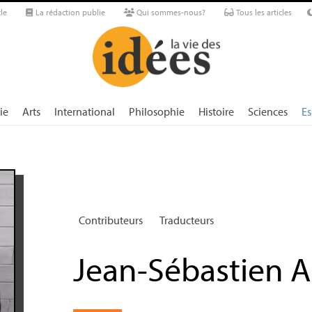
le
La rédaction publie
Qui sommes-nous?
Tous les articles
ie
Arts
International
Philosophie
Histoire
Sciences
Es
Contributeurs
Traducteurs
Jean-Sébastien A