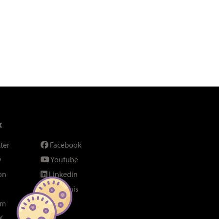
x
ter
Facebook
y
Youtube
on
Linkedin
SeenThis
am
Fil RSS
X