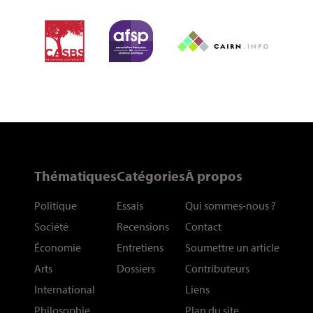
Thématiques
Catégories
À propos
Politique
Essais
Qui sommes-nous
?
Société
Recensions
Contact
Économie
Entretiens
Soumettre un article
Arts
Dossiers
Contributeurs
International
Liens
Philosophie
Plan du site