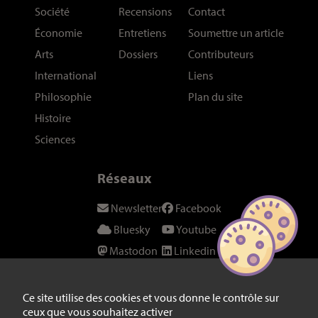
Société
Recensions
Contact
Économie
Entretiens
Soumettre un article
Arts
Dossiers
Contributeurs
International
Liens
Philosophie
Plan du site
Histoire
Sciences
Réseaux
Newsletter
Facebook
Bluesky
Youtube
Mastodon
Linkedin
Threads
SeenThis
Instagram
Fil RSS
Ce site utilise des cookies et vous donne le contrôle sur
ceux que vous souhaitez activer
Twitter/X