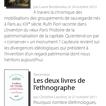
par
Laure Bordonaba
, le 24 octobre 2012
À travers la chronique des
mobilisations des groupements de sauvegarde nés
e
à Paris au
XIX
siècle, Ruth Fiori raconte dans
L’invention du vieux Paris
l’histoire de la
patrimonialisation de la capitale. Qu’entend-on par
«
conserver
» un monument
? L’auteure revient sur
les divergences idéologiques qui président à
l’invention d’un regard patrimonial dont nous
héritons aujourd’hui.
Recension
Les deux livres de
l’ethnographe
par
Christine Laurière
, le 27 octobre 2011
Pourquoi nombre d’ethnologues,