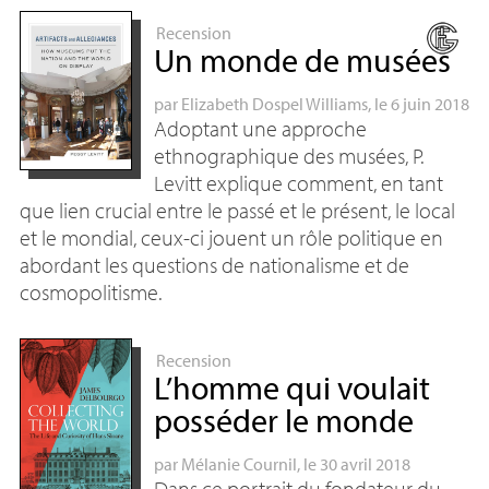
Recension
Un monde de musées
par
Elizabeth Dospel Williams
, le 6 juin 2018
Adoptant une approche
ethnographique des musées, P.
Levitt explique comment, en tant
que lien crucial entre le passé et le présent, le local
et le mondial, ceux-ci jouent un rôle politique en
abordant les questions de nationalisme et de
cosmopolitisme.
Recension
L’homme qui voulait
posséder le monde
par
Mélanie Cournil
, le 30 avril 2018
Dans ce portrait du fondateur du