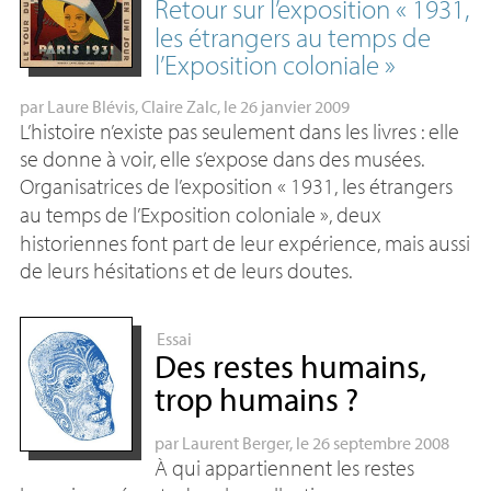
Retour sur l’exposition «
1931,
les étrangers au temps de
l’Exposition coloniale
»
par
Laure Blévis
,
Claire Zalc
, le 26 janvier 2009
L’histoire n’existe pas seulement dans les livres : elle
se donne à voir, elle s’expose dans des musées.
Organisatrices de l’exposition «
1931, les étrangers
au temps de l’Exposition coloniale
», deux
historiennes font part de leur expérience, mais aussi
de leurs hésitations et de leurs doutes.
Essai
Des restes humains,
trop humains
?
par
Laurent Berger
, le 26 septembre 2008
À qui appartiennent les restes