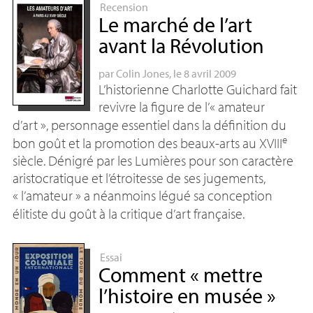
Recension
Le marché de l’art
avant la Révolution
par
Colin Jones
, le 8 avril 2009
L’historienne Charlotte Guichard fait
revivre la figure de l’«
amateur
d’art
», personnage essentiel dans la définition du
e
bon goût et la promotion des beaux-arts au
XVIII
siècle. Dénigré par les Lumières pour son caractère
aristocratique et l’étroitesse de ses jugements,
«
l’amateur
» a néanmoins légué sa conception
élitiste du goût à la critique d’art française.
Essai
Comment «
mettre
l’histoire en musée
»