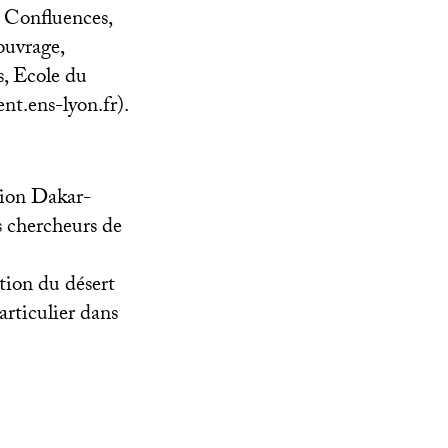
s Confluences,
ouvrage,
, Ecole du
nt.ens-lyon.fr).
sion Dakar-
es chercheurs de
tion du désert
articulier dans