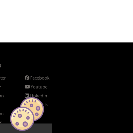
x
ter
Facebook
y
Youtube
on
Linkedin
SeenThis
am
Fil RSS
X