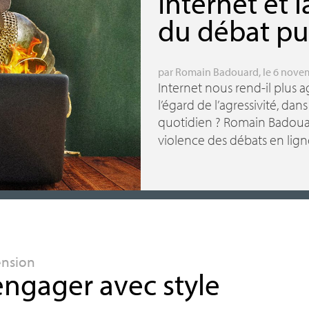
Internet et l
du débat pu
par
Romain Badouard
, le 6 nov
Internet nous rend-il plus ag
l’égard de l’agressivité, dan
quotidien
? Romain Badouar
violence des débats en ligne
ension
engager avec style