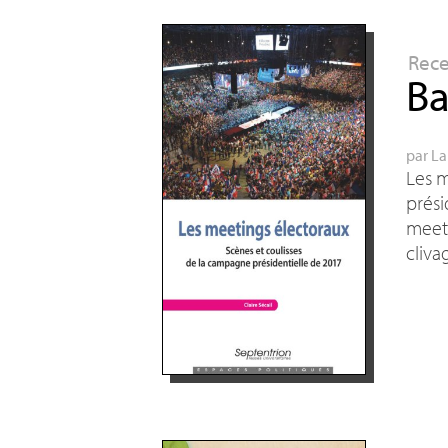
Rec
Ba
par
La
Les m
prési
meeti
cliva