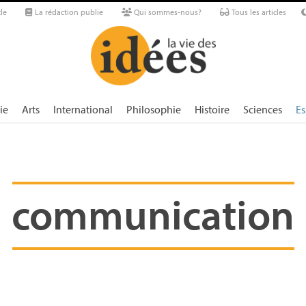
le
La rédaction publie
Qui sommes-nous?
Tous les articles
ie
Arts
International
Philosophie
Histoire
Sciences
Es
communication