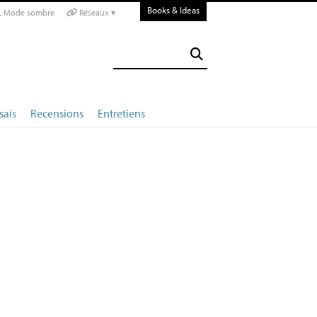
Books & Ideas
Mode sombre
Réseaux ▾
sais
Recensions
Entretiens