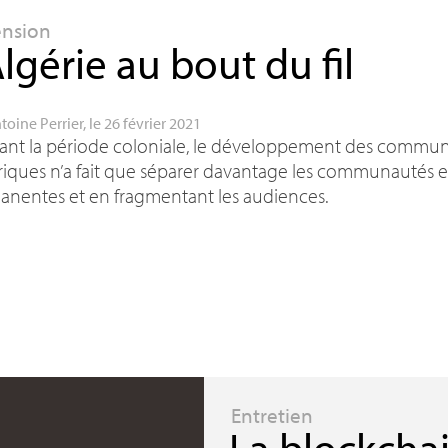
ension
Algérie au bout du fil
toine Perrier
, le 26 février 2021
nt la période coloniale, le développement des communi
riques n’a fait que séparer davantage les communautés e
anentes et en fragmentant les audiences.
Entretien
La blockchai