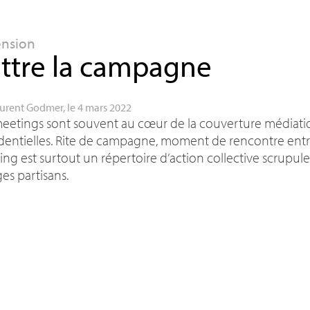
ension
ttre la campagne
urent Godmer
, le 4 mars 2022
eetings sont souvent au cœur de la couverture médiati
dentielles. Rite de campagne, moment de rencontre entre
ng est surtout un répertoire d’action collective scrupul
ges partisans.