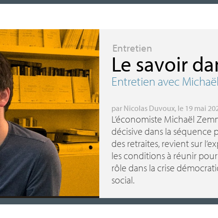
Entretien
Le savoir dan
Entretien avec Micha
par
Nicolas Duvoux
, le 19 mai 20
L’économiste Michaël Zemmo
décisive dans la séquence p
des retraites, revient sur l’e
les conditions à réunir pour
rôle dans la crise démocra
social.