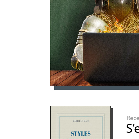
Rec
S’