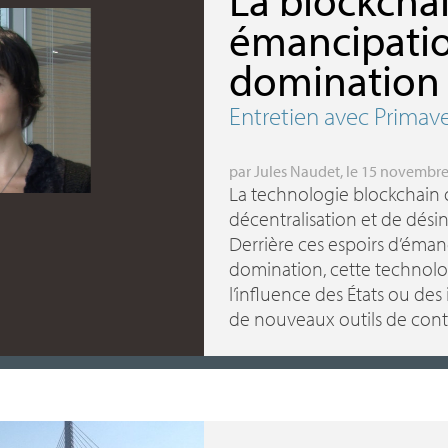
émancipati
domination
Entretien avec Primave
par
Jules Naudet
, le 15 novembr
La technologie blockchain o
décentralisation et de dési
Derrière ces espoirs d’éman
domination, cette technolo
l’influence des États ou des 
de nouveaux outils de cont