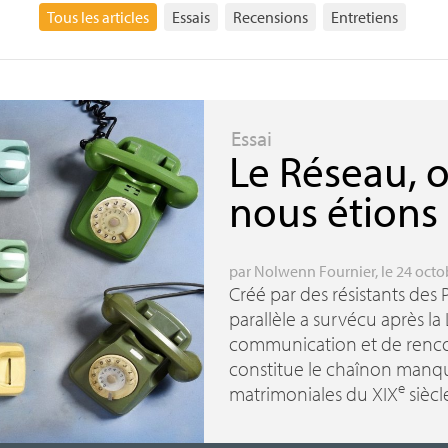
Tous les articles
Essais
Recensions
Entretiens
Essai
Le Réseau, 
nous étions 
par
Nolwenn Fournier
, le 24 oct
Créé par des résistants des
parallèle a survécu après la
communication et de rencon
constitue le chaînon manqu
e
matrimoniales du
XIX
siècl