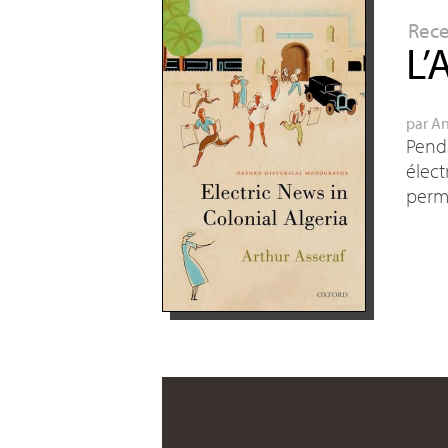
Rec
L’
par
An
Penda
élect
perm