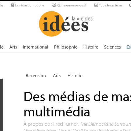
le
La rédaction publie
Qui sommes-nous?
Tous les articles
ie
Arts
International
Philosophie
Histoire
Sciences
Es
Recension
Arts
Histoire
Des médias de ma
multimédia
À propos de : Fred Turner,
The Democratic Surroun
Liberalism from World War
II
to the Psychedelic Sixt