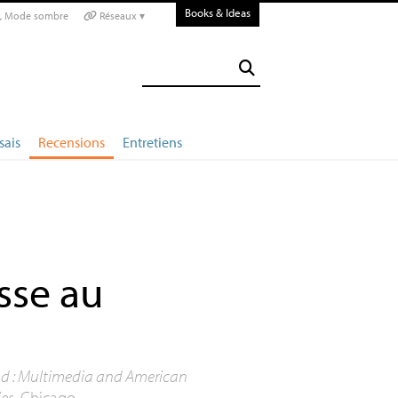
Books & Ideas
Mode sombre
Réseaux ▾
sais
Recensions
Entretiens
sse au
d : Multimedia and American
ies
, Chicago