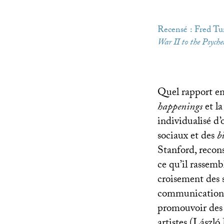
Recensé : Fred Tu
War
II
to the Psyched
Quel rapport en
happenings
et l
individualisé d’
sociaux et des
b
Stanford, recons
ce qu’il rassem
croisement des sc
communication, l
promouvoir des 
artistes (Lászl