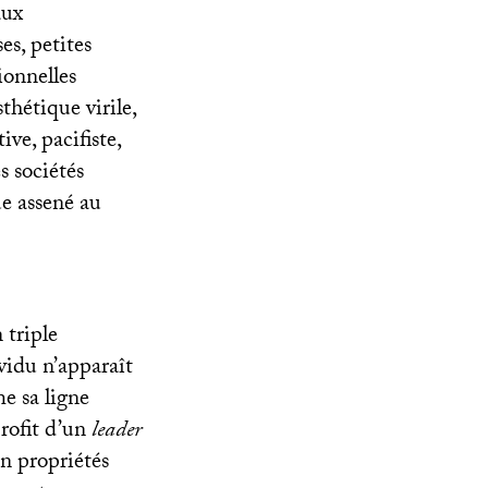
aux
es, petites
ionnelles
thétique virile,
ve, pacifiste,
s sociétés
ue assené au
 triple
ividu n’apparaît
e sa ligne
profit d’un
leader
en propriétés