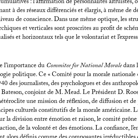
umulatives : l’affirmation de personnalités altruistes, 
ant à des réseaux différenciés et élargis, à même de d
niveau de conscience. Dans une même optique, les stru
rchiques et verticales sont proscrites au profit de sché
alisés et horizontaux tels que le volontariat et l’express
le l’importance du
Commitee for National Morale
dans l
ogie politique. Ce «
Comité pour la morale nationale
1940 des journalistes, des psychologues et des anthropol
 Bateson, conjoint de M. Mead. Le Président D. Roose
étéroclite une mission de réflexion, de diffusion et de
ncipes culturels constitutifs de la morale américaine. L
sur la division entre émotion et raison, le comité prône 
l’action, de la volonté et des émotions. La confiance, l’
ont alors définis comme des composantes irréductibles