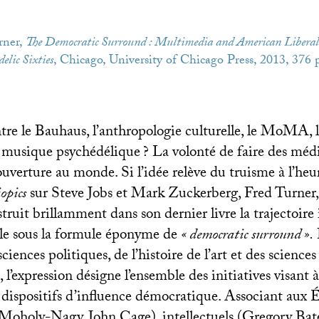
rner,
The Democratic Surround : Multimedia and American Libera
elic Sixties
, Chicago, University of Chicago Press, 2013, 376 p
tre le Bauhaus, l’anthropologie culturelle, le MoMA, 
a musique psychédélique
? La volonté de faire des mé
ouverture au monde. Si l’idée relève du truisme à l’heu
iopics
sur Steve Jobs et Mark Zuckerberg, Fred Turner,
truit brillamment dans son dernier livre la trajectoire 
ble sous la formule éponyme de
«
democratic surround
».
iences politiques, de l’histoire de l’art et des sciences
’expression désigne l’ensemble des initiatives visant à
dispositifs d’influence démocratique. Associant aux É
ó Moholy-Nagy, John Cage), intellectuels (Gregory Ba