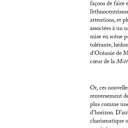
façons de faire 
l’ethnocentrisme
attentions, et p
associées à un u
mise en scène pa
tolérante, hédon
d’Océanie de M. 
cœur de la
Mitt
Or, ces nouvell
renversement de 
plus comme une 
d’horizon. D’aut
charismatique ou