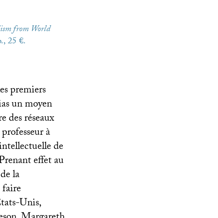
lism from World
., 25 €.
les premiers
dias un moyen
re des réseaux
 professeur à
intellectuelle de
Prenant effet au
 de la
 faire
tats-Unis,
teson, Margareth