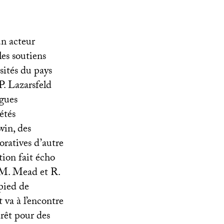
un acteur
es soutiens
rsités du pays
. Lazarsfeld
ogues
étés
win, des
oratives d’autre
ion fait écho
, M. Mead et R.
pied de
t va à l’encontre
rêt pour des