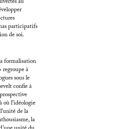
ouvertes au
évelopper
ctures
mas participatifs
ion de soi.
a formalisation
» regroupe à
ogues sous le
velt confie à
 prospective
à où l’idéologie
l’unité de la
enthousiasme, la
 d’une unité du