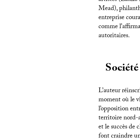
Mead), philanthr
entreprise coura
comme l’affirma
autoritaires.
Société
L’auteur réinscr
moment où le vi
l’opposition ent
territoire nord
et le succès de
font craindre un