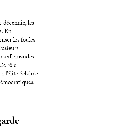
 décennie, les
s. En
iser les foules
plusieurs
ères allemandes
Ce rôle
 l’élite éclairée
émocratiques.
garde