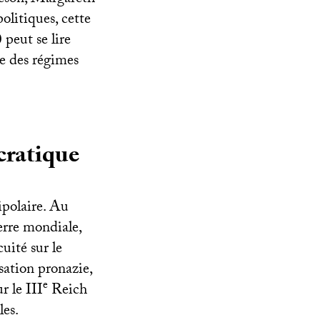
olitiques, cette
peut se lire
te des régimes
cratique
ipolaire. Au
erre mondiale,
uité sur le
sation pronazie,
e
ur le
III
Reich
les.