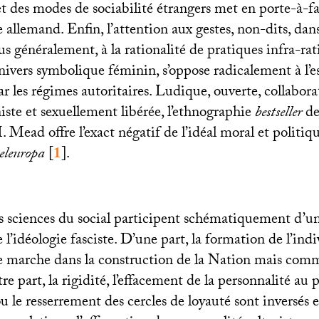
et des modes de sociabilité étrangers met en porte-à-f
 allemand. Enfin, l’attention aux gestes, non-dits, dans
lus généralement, à la rationalité de pratiques infra-rat
nivers symbolique féminin, s’oppose radicalement à l’es
r les régimes autoritaires. Ludique, ouverte, collaborati
iste et sexuellement libérée, l’ethnographie
bestseller
de
Mead offre l’exact négatif de l’idéal moral et politiq
eleuropa
[
1
]
.
es sciences du social participent schématiquement d’un
l’idéologie fasciste. D’une part, la formation de l’ind
marche dans la construction de la Nation mais comm
re part, la rigidité, l’effacement de la personnalité au 
 le resserrement des cercles de loyauté sont inversés 