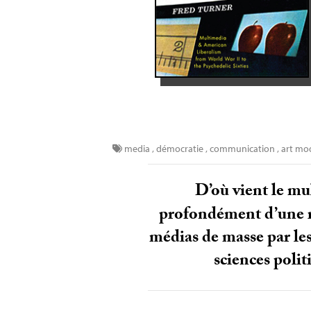
media
,
démocratie
,
communication
,
art mo
D’où vient le mu
profondément d’une ré
médias de masse par les
sciences polit