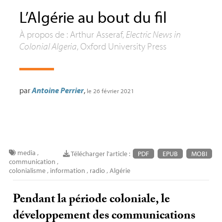
L’Algérie au bout du fil
À propos de : Arthur Asseraf,
Electric News in
Colonial Algeria
, Oxford University Press
par
Antoine Perrier
,
le 26 février 2021
media
,
Télécharger l'article :
PDF
EPUB
MOBI
communication
,
colonialisme
,
information
,
radio
,
Algérie
Pendant la période coloniale, le
développement des communications