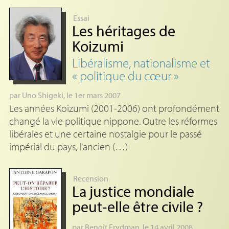
Essai
Les héritages de
Koizumi
Libéralisme, nationalisme et
«
politique du cœur
»
par
Uno Shigeki
, le 1er mars 2007
Les années Koizumi (2001-2006) ont profondément
changé la vie politique nippone. Outre les réformes
libérales et une certaine nostalgie pour le passé
impérial du pays, l’ancien (…)
Recension
La justice mondiale
peut-elle être civile
?
par
Benoît Frydman
, le 14 avril 2008