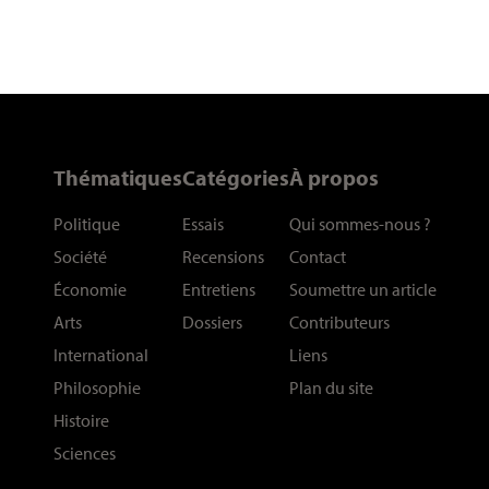
Thématiques
Catégories
À propos
Politique
Essais
Qui sommes-nous
?
Société
Recensions
Contact
Économie
Entretiens
Soumettre un article
Arts
Dossiers
Contributeurs
International
Liens
Philosophie
Plan du site
Histoire
Sciences