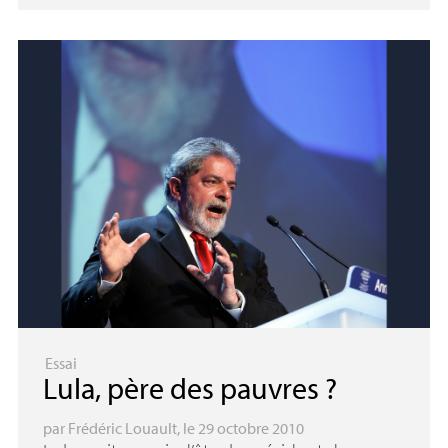
Essai
Lula, père des pauvres
?
par
Frédéric Louault
, le 29 octobre 2010