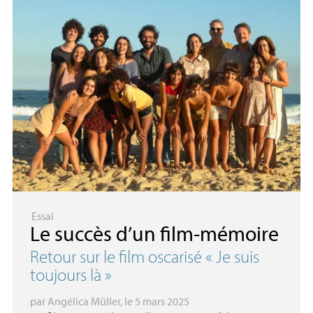
Essai
Le succès d’un film-mémoire
Retour sur le film oscarisé «
Je suis
toujours là
»
par
Angélica Müller
, le 5 mars 2025