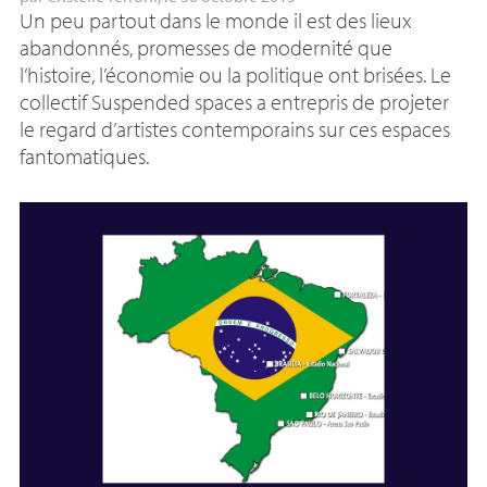
Un peu partout dans le monde il est des lieux
abandonnés, promesses de modernité que
l’histoire, l’économie ou la politique ont brisées. Le
collectif Suspended spaces a entrepris de projeter
le regard d’artistes contemporains sur ces espaces
fantomatiques.