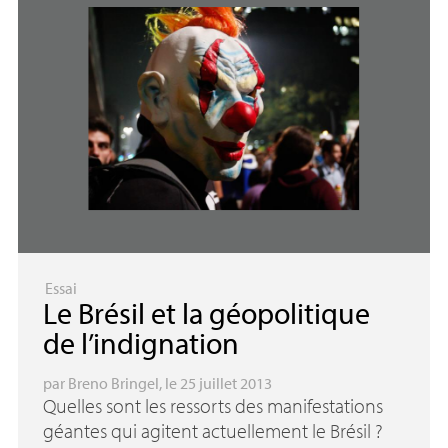
Essai
Le Brésil et la géopolitique
de l’indignation
par
Breno Bringel
, le 25 juillet 2013
Quelles sont les ressorts des manifestations
géantes qui agitent actuellement le Brésil
?