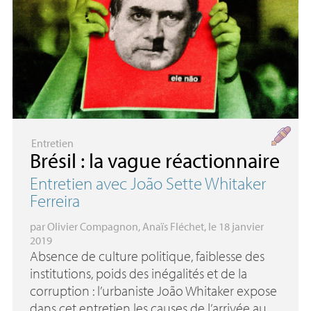
Entretien
Brésil : la vague réactionnaire
Entretien avec João Sette Whitaker
Ferreira
par
Olivier Compagnon
,
Anaïs Fléchet
, le 18 janvier
2019
Absence de culture politique, faiblesse des
institutions, poids des inégalités et de la
corruption : l’urbaniste João Whitaker expose
dans cet entretien les causes de l’arrivée au