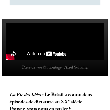
Prise de vue & montage : Ariel Suhamy.
La Vie des Idées
: Le Brésil a connu deux
e
épisodes de dictature au
XX
siècle.
Pouvez-vous nous en parler
?