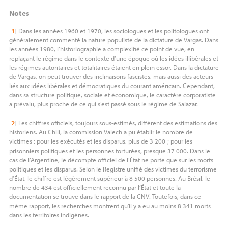
Notes
[
1
]
Dans les années 1960 et 1970, les sociologues et les politologues ont
généralement commenté la nature populiste de la dictature de Vargas. Dans
les années 1980, l’historiographie a complexifié ce point de vue, en
replaçant le régime dans le contexte d’une époque où les idées illibérales et
les régimes autoritaires et totalitaires étaient en plein essor. Dans la dictature
de Vargas, on peut trouver des inclinaisons fascistes, mais aussi des acteurs
liés aux idées libérales et démocratiques du courant américain. Cependant,
dans sa structure politique, sociale et économique, le caractère corporatiste
a prévalu, plus proche de ce qui s’est passé sous le régime de Salazar.
[
2
]
Les chiffres officiels, toujours sous-estimés, diffèrent des estimations des
historiens. Au Chili, la commission Valech a pu établir le nombre de
victimes : pour les exécutés et les disparus, plus de 3 200
; pour les
prisonniers politiques et les personnes torturées, presque 37 000. Dans le
cas de l’Argentine, le décompte officiel de l’État ne porte que sur les morts
politiques et les disparus. Selon le Registre unifié des victimes du terrorisme
d’État, le chiffre est légèrement supérieur à 8 500 personnes. Au Brésil, le
nombre de 434 est officiellement reconnu par l’État et toute la
documentation se trouve dans le rapport de la
CNV
. Toutefois, dans ce
même rapport, les recherches montrent qu’il y a eu au moins 8 341 morts
dans les territoires indigènes.