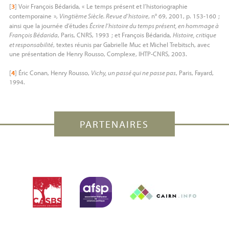
[
3
]
Voir François Bédarida, «
Le temps présent et l’historiographie
contemporaine
»,
Vingtième Siècle. Revue d’histoire
, n° 69, 2001, p. 153-160
;
ainsi que la journée d’études
Écrire l’histoire du temps présent, en hommage à
François Bédarida
, Paris,
CNRS
, 1993
; et François Bédarida,
Histoire, critique
et responsabilité
, textes réunis par Gabrielle Muc et Michel Trebitsch, avec
une présentation de Henry Rousso, Complexe,
IHTP
-
CNRS
, 2003.
[
4
]
Éric Conan, Henry Rousso,
Vichy, un passé qui ne passe pas
, Paris, Fayard,
1994.
PARTENAIRES