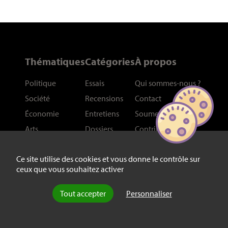
Thématiques
Catégories
À propos
Politique
Essais
Qui sommes-nous
?
Société
Recensions
Contact
Économie
Entretiens
Soumettre un article
Arts
Dossiers
Contributeurs
International
Liens
Ce site utilise des cookies et vous donne le contrôle sur
Philosophie
Plan du site
ceux que vous souhaitez activer
Histoire
Sciences
Tout accepter
Personnaliser
Réseaux