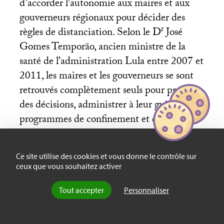
d’accorder l’autonomie aux maires et aux
gouverneurs régionaux pour décider des
r
règles de distanciation. Selon le D
José
Gomes Temporão, ancien ministre de la
santé de l’administration Lula entre 2007 et
2011, les maires et les gouverneurs se sont
retrouvés complètement seuls pour prendre
des décisions, administrer à leur guise les
programmes de confinement et de
déconfinement progressif. La pandémie a
non seulement fait apparaître nos
Ce site utilise des cookies et vous donne le contrôle sur
vulnérabilités, mais elle a profité pour
ceux que vous souhaitez activer
s’installer et se propager. Nombreuses sont
les grandes et moyennes villes du pays où
Tout accepter
Personnaliser
une partie importante de la population n’est
pas en mesure de maintenir la distanciation