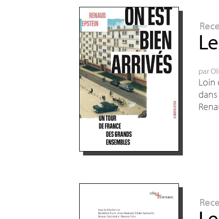
Rec
Le
par
Ol
Loin 
dans
Renau
Rec
Le