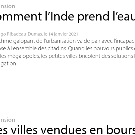
ension
mment l’Inde prend l’ea
go Ribadeau-Dumas
, le 14 janvier 2021
thme galopant de l’urbanisation va de pair avec l’incapacit
se à l’ensemble des citadins. Quand les pouvoirs publics
les mégalopoles, les petites villes bricolent des solutions 
gation.
ension
s villes vendues en bour