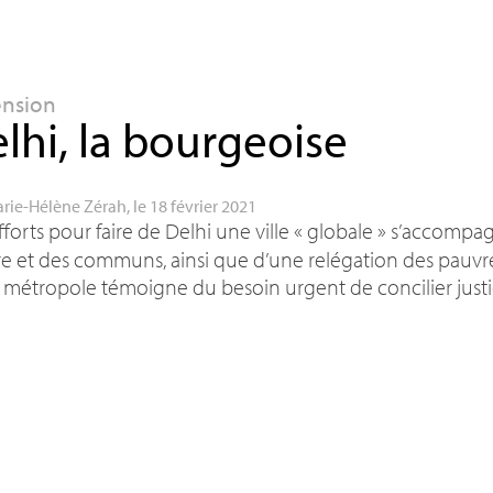
ension
lhi, la bourgeoise
rie-Hélène Zérah
, le 18 février 2021
fforts pour faire de Delhi une ville «
globale
» s’accompag
e et des communs, ainsi que d’une relégation des pauvres
 métropole témoigne du besoin urgent de concilier justic