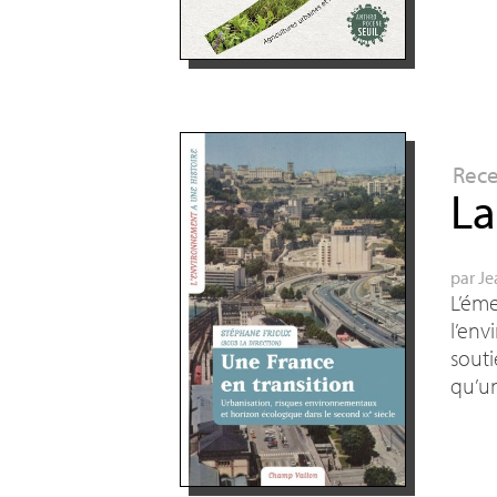
Rec
La
par
Je
L’éme
l’env
souti
qu’un