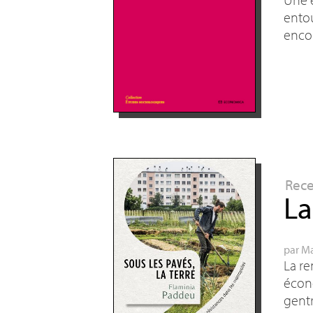
entou
encor
Rec
La
par
Ma
La re
écono
gentr