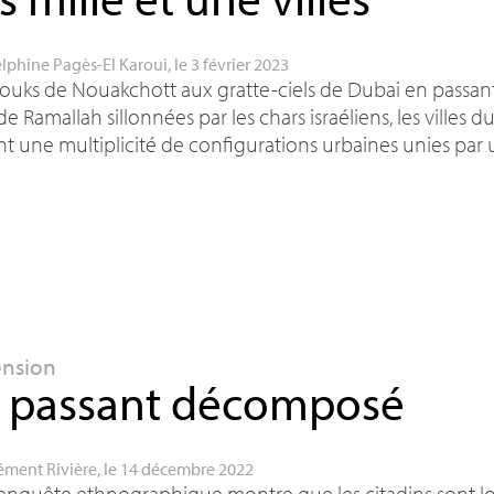
lphine Pagès-El Karoui
, le 3 février 2023
ouks de Nouakchott aux gratte-ciels de Dubai en passant
de Ramallah sillonnées par les chars israéliens, les vill
nt une multiplicité de configurations urbaines unies par
ension
 passant décomposé
ément Rivière
, le 14 décembre 2022
nquête ethnographique montre que les citadins sont loin