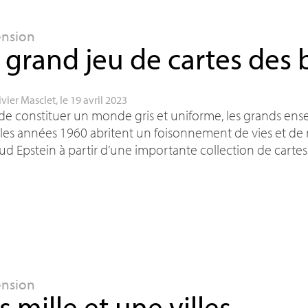
ension
 grand jeu de cartes des 
ivier Masclet
, le 19 avril 2023
de constituer un monde gris et uniforme, les grands ense
 les années 1960 abritent un foisonnement de vies et d
d Epstein à partir d’une importante collection de cartes 
ension
s mille et une villes