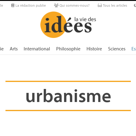
le
La rédaction publie
Qui sommes-nous?
Tous les articles
ie
Arts
International
Philosophie
Histoire
Sciences
Es
urbanisme