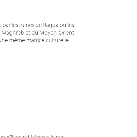
 par les ruines de Raqqa ou les
es du Maghreb et du Moyen-Orient
 une même matrice culturelle.
 d’être indifférents à leur