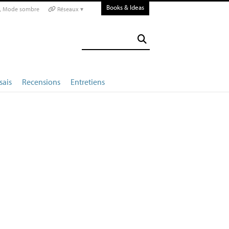
Books & Ideas
Mode sombre
Réseaux ▾
sais
Recensions
Entretiens