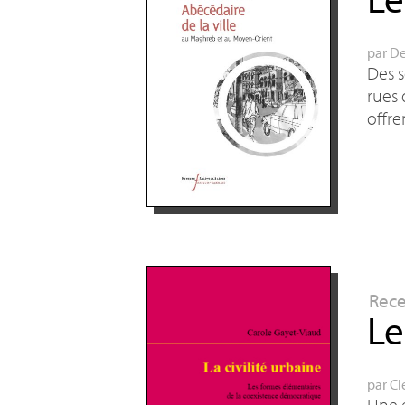
par
De
Des s
rues 
offre
Rec
Le
par
Cl
Une e