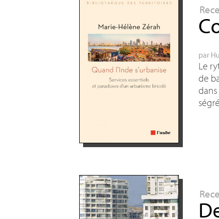
Rec
Co
par
Hu
Le ry
de ba
dans 
ségré
Rec
De