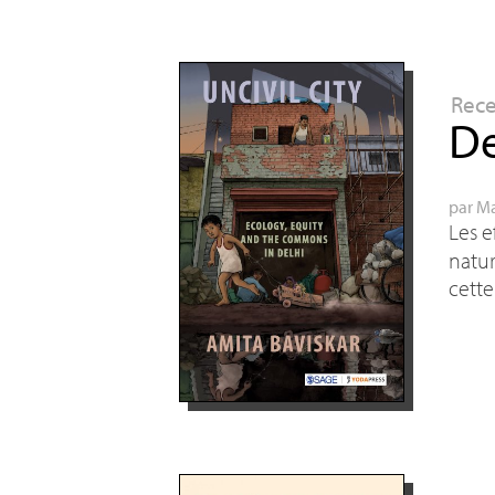
Rec
De
par
Ma
Les e
natur
cette