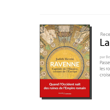
Rec
La
par
Be
Passe
les r
croi