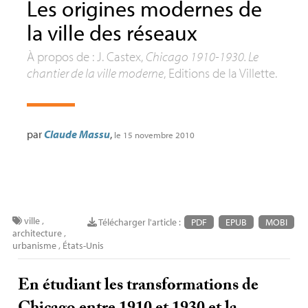
Les origines modernes de
la ville des réseaux
À propos de : J. Castex,
Chicago 1910-1930. Le
chantier de la ville moderne
, Editions de la Villette.
par
Claude Massu
,
le 15 novembre 2010
ville
,
Télécharger l'article :
PDF
EPUB
MOBI
architecture
,
urbanisme
,
États-Unis
En étudiant les transformations de