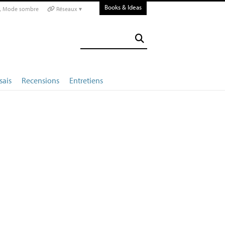
Books & Ideas
Mode sombre
Réseaux ▾
sais
Recensions
Entretiens