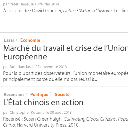
par
Peter Hägel
, le 10 février 2014
À propos de : David Graeber,
Dette : 5000 ans d’histoire
, Les li
Essai
〉
Économie
Marché du travail et crise de l’Uni
Européenne
par
Bob Hancké
, le 27 novembre 2013
Pour la plupart des observateurs, l’union monétaire europée
principalement parce qu’elle n’a pas réussi à...
Recension
〉
Politique
〉
Société
L’État chinois en action
par
Christopher Kutarna
, le 30 août 2013
Recensé : Susan Greenhalgh,
Cultivating Global Citizens : Popu
China
, Harvard University Press, 2010.