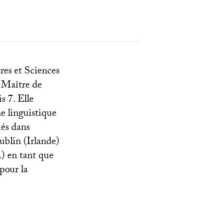
res et Sciences
t Maître de
s 7. Elle
e linguistique
iés dans
ublin (Irlande)
A
) en tant que
 pour la