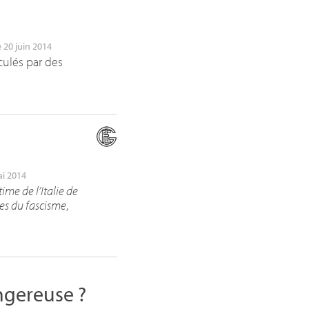
le 20 juin 2014
culés par des
ai 2014
time de l’Italie de
tes du fascisme
,
angereuse
?