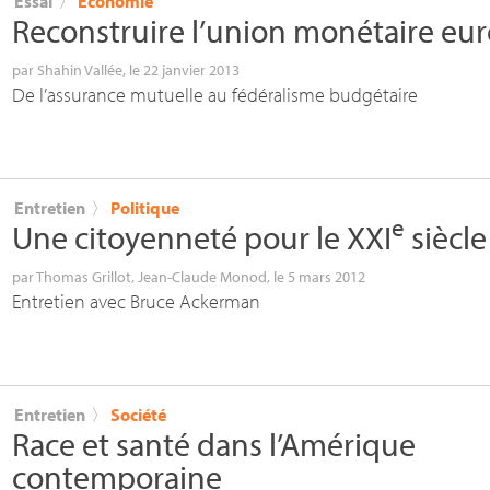
Essai
〉
Économie
Reconstruire l’union monétaire e
par
Shahin Vallée
, le 22 janvier 2013
De l’assurance mutuelle au fédéralisme budgétaire
Entretien
〉
Politique
e
Une citoyenneté pour le
XXI
siècle
par
Thomas Grillot
,
Jean-Claude Monod
, le 5 mars 2012
Entretien avec Bruce Ackerman
Entretien
〉
Société
Race et santé dans l’Amérique
contemporaine