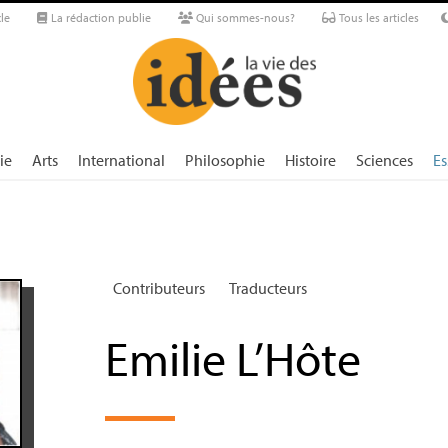
le
La rédaction publie
Qui sommes-nous?
Tous les articles
ie
Arts
International
Philosophie
Histoire
Sciences
Es
Contributeurs
Traducteurs
Emilie L’Hôte