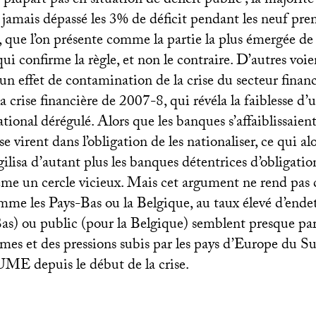
a plupart pas en situation de déficit public
; la majorité
jamais dépassé les 3% de déficit pendant les neuf pre
, que l’on présente comme la partie la plus émergée de l
qui confirme la règle, et non le contraire. D’autres voie
 effet de contamination de la crise du secteur financi
a crise financière de 2007-8, qui révéla la faiblesse d
ational dérégulé. Alors que les banques s’affaiblissaient,
 virent dans l’obligation de les nationaliser, ce qui al
agilisa d’autant plus les banques détentrices d’obligatio
ême un cercle vicieux. Mais cet argument ne rend pas
mme les Pays-Bas ou la Belgique, au taux élevé d’ende
Bas) ou public (pour la Belgique) semblent presque pa
èmes et des pressions subis par les pays d’Europe du Su
UME
depuis le début de la crise.