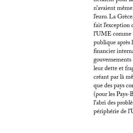
n’étaient pour l
n’avaient même 
l’euro. La Grèce
fait l’exception 
l’
UME
comme un
publique après l
financier intern
gouvernements se
leur dette et fr
créant par là m
que des pays co
(pour les Pays-
l’abri des probl
périphérie de l’