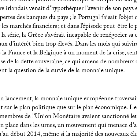
e nouvel édifice politico-économique si unique en son 
e irlandais venait d’hypothéquer l’avenir de son pays
s pertes des banques du pays
; le Portugal faisait l’objet
 les marchés financiers
; et dans l’épisode peut-être le 
 la série, la Grèce s’avérait incapable de renégocier sa
aux d’intérêt bien trop élevés. Dans les mois qui suivir
e la France et la Belgique à un moment de la crise, sent
ise de la dette souveraine, ce qui amena de nombreux 
nt la question de la survie de la monnaie unique.
on lancement, la monnaie unique européenne traversai
ant sur le plan politique que sur le plan économique. Le
membres de l’Union Monétaire avaient sanctionné le
 place dans les urnes, un mouvement qui menace d’ail
u’au début 2014, même si la majorité des nouveaux élu