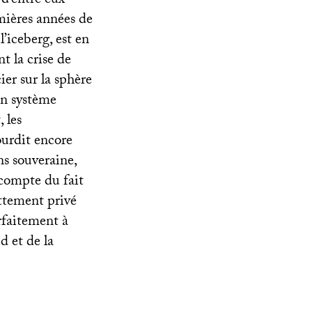
 d’entre eux
mières années de
’iceberg, est en
nt la crise de
er sur la sphère
’un système
 les
ourdit encore
ns souveraine,
 compte du fait
ttement privé
rfaitement à
d et de la