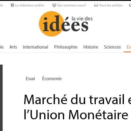
le
La rédaction publie
Qui sommes-nous?
Tous les articles
ie
Arts
International
Philosophie
Histoire
Sciences
Es
Essai
Économie
Marché du travail e
l’Union Monétair