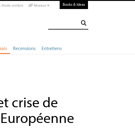
Books & Ideas
Mode sombre
Réseaux ▾
sais
Recensions
Entretiens
t crise de
e Européenne