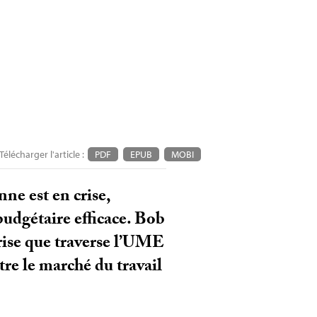
Télécharger l'article :
PDF
EPUB
MOBI
ne est en crise,
budgétaire efficace. Bob
ise que traverse l’
UME
re le marché du travail