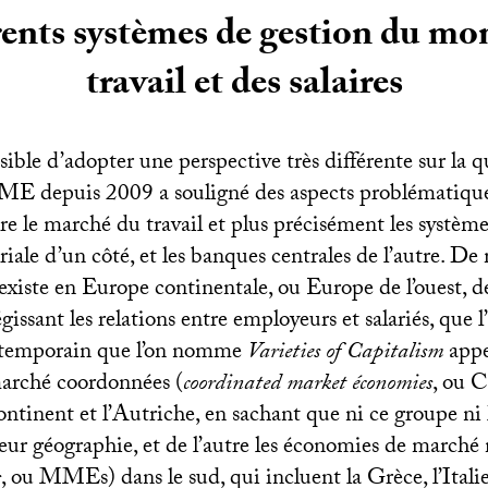
rents systèmes de gestion du mo
travail et des salaires
ossible d’adopter une perspective très différente sur la q
ME
depuis 2009 a souligné des aspects problématiqu
tre le marché du travail et plus précisément les systèm
riale d’un côté, et les banques centrales de l’autre. D
 existe en Europe continentale, ou Europe de l’ouest, 
égissant les relations entre employeurs et salariés, que 
ntemporain que l’on nomme
Varieties of Capitalism
appe
arché coordonnées (
coordinated market économies
, ou 
ntinent et l’Autriche, en sachant que ni ce groupe ni 
leur géographie, et de l’autre les économies de marché 
s
, ou MMEs) dans le sud, qui incluent la Grèce, l’Italie, 