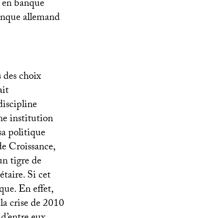
e en banque
banque allemand
 des choix
ait
discipline
ne institution
sa politique
de Croissance,
un tigre de
taire. Si cet
que. En effet,
la crise de 2010