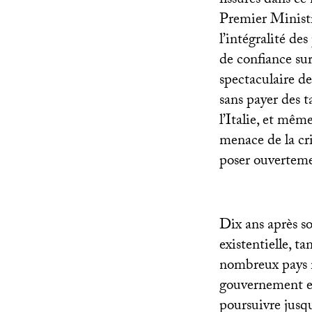
fissures dans c
Premier Ministr
l’intégralité de
de confiance sur
spectaculaire de
sans payer des t
l’Italie, et mêm
menace de la cr
poser ouverteme
Dix ans après s
existentielle, t
nombreux pays 
gouvernement en
poursuivre jusq