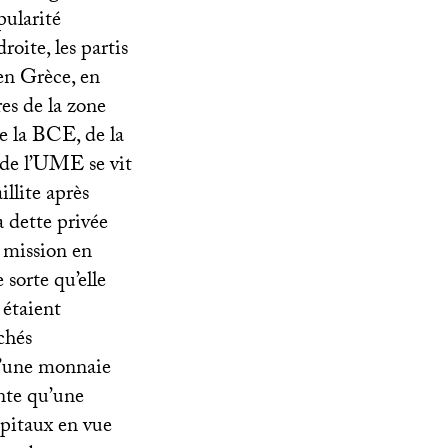
pularité
ite, les partis
 en Grèce, en
es de la zone
e la
BCE
, de la
e l’
UME
se vit
illite après
a dette privée
 mission en
 sorte qu’elle
 étaient
chés
 d’une monnaie
nte qu’une
apitaux en vue