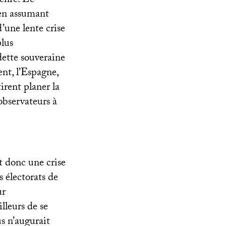
genre. Le
 en assumant
 d’une lente crise
plus
 dette souveraine
ent, l’Espagne,
irent planer la
observateurs à
t donc une crise
s électorats de
ur
leurs de se
s n’augurait