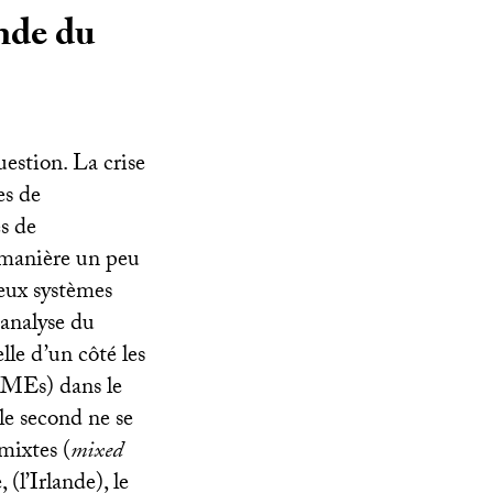
nde du
uestion. La crise
es de
es de
e manière un peu
deux systèmes
l’analyse du
lle d’un côté les
CMEs) dans le
le second ne se
mixtes (
mixed
(l’Irlande), le