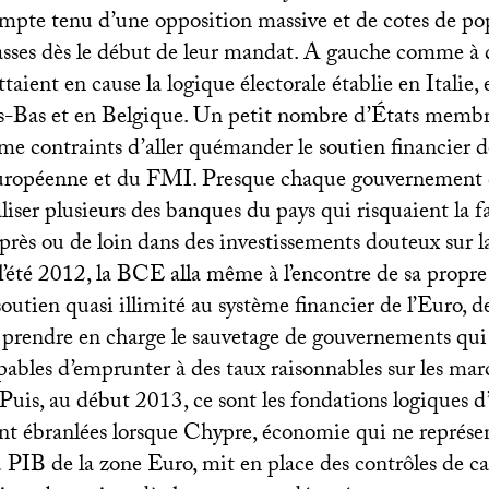
mpte tenu d’une opposition massive et de cotes de po
ses dès le début de leur mandat. A gauche comme à dro
taient en cause la logique électorale établie en Italie,
s-Bas et en Belgique. Un petit nombre d’États membr
e contraints d’aller quémander le soutien financier d
ropéenne et du
FMI
. Presque chaque gouvernement d
liser plusieurs des banques du pays qui risquaient la fa
près ou de loin dans des investissements douteux sur l
’été 2012, la
BCE
alla même à l’encontre de sa propre
utien quasi illimité au système financier de l’Euro, de
t prendre en charge le sauvetage de gouvernements qui
pables d’emprunter à des taux raisonnables sur les mar
 Puis, au début 2013, ce sont les fondations logiques
nt ébranlées lorsque Chypre, économie qui ne représe
u
PIB
de la zone Euro, mit en place des contrôles de c