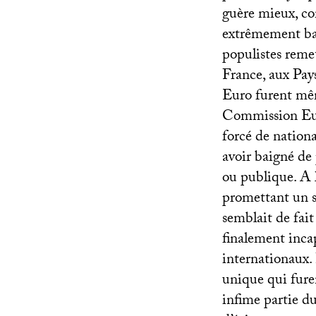
guère mieux, co
extrêmement bas
populistes remet
France, aux Pay
Euro furent mêm
Commission Eu
forcé de nationa
avoir baigné de 
ou publique. A l
promettant un so
semblait de fai
finalement inca
internationaux.
unique qui fure
infime partie d