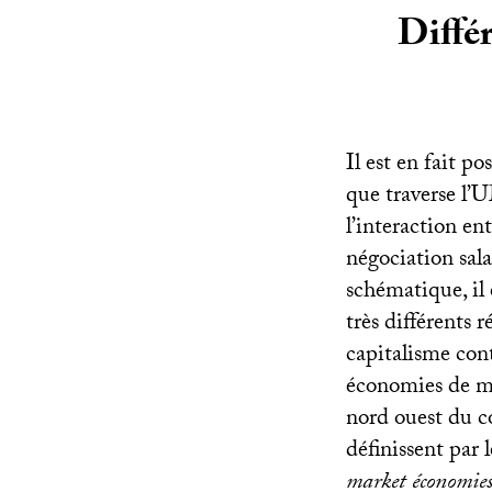
Diffé
Il est en fait p
que traverse l’
U
l’interaction en
négociation sala
schématique, il
très différents r
capitalisme co
économies de m
nord ouest du co
définissent par 
market économie