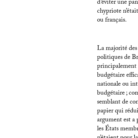
d’éviter une pa
chypriote n’éta
ou français.
La majorité des
politiques de Br
principalement d
budgétaire effica
nationale ou int
budgétaire
; co
semblant de con
papier qui rédui
argument est a p
les États membr