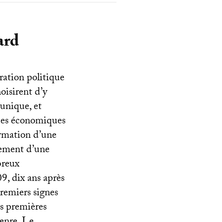
ard
ration politique
isirent d’y
unique, et
ques économiques
ormation d’une
dement d’une
breux
9, dix ans après
premiers signes
es premières