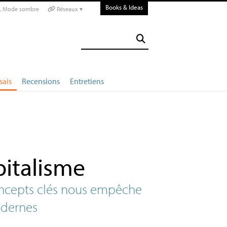
Books & Ideas
Mode sombre
Réseaux ▾
sais
Recensions
Entretiens
italisme
ncepts clés nous empêche
odernes