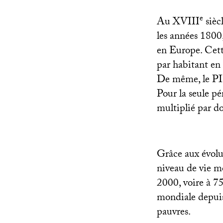
e
Au
XVIII
sièc
les années 1800
en Europe. Cette
par habitant en 
De même, le
P
Pour la seule p
multiplié par d
Grâce aux évolu
niveau de vie m
2000, voire à 75
mondiale depuis 
pauvres.