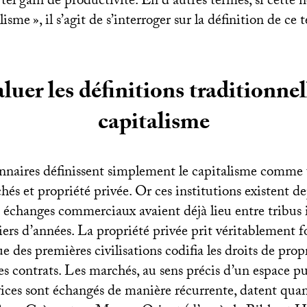
tel gain de productivité. En d’autres termes, si cette n
alisme
», il s’agit de s’interroger sur la définition de ce 
luer les définitions traditionnel
capitalisme
onnaires définissent simplement le capitalisme comme
és et propriété privée. Or ces institutions existent d
 échanges commerciaux avaient déjà lieu entre tribus i
iers d’années. La propriété privée prit véritablement f
e des premières civilisations codifia les droits de prop
les contrats. Les marchés, au sens précis d’un espace pu
rvices sont échangés de manière récurrente, datent qua