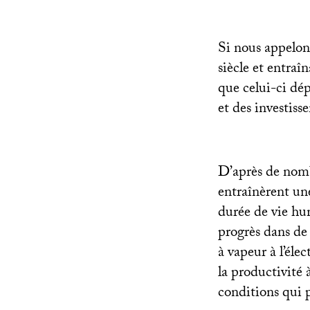
Si nous appelon
siècle et entraî
que celui-ci dé
et des investiss
D’après de nombr
entraînèrent une
durée de vie hum
progrès dans de
à vapeur à l’él
la productivité 
conditions qui p