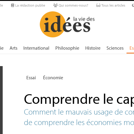
le
La rédaction publie
Qui sommes-nous?
Tous les articles
ie
Arts
International
Philosophie
Histoire
Sciences
Es
Essai
Économie
Comprendre le cap
Comment le mauvais usage de co
de comprendre les économies m