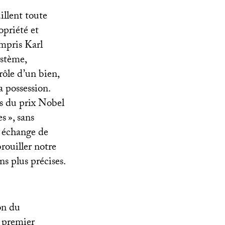
illent toute
opriété et
mpris Karl
ystème,
rôle d’un bien,
a possession.
s du prix Nobel
es
», sans
n échange de
rouiller notre
ns plus précises.
ion du
e premier