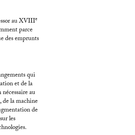
e
essor au
XVIII
otamment parce
que des emprunts
changements qui
ation et de la
n nécessaire au
, de la machine
augmentation de
sur les
chnologies.