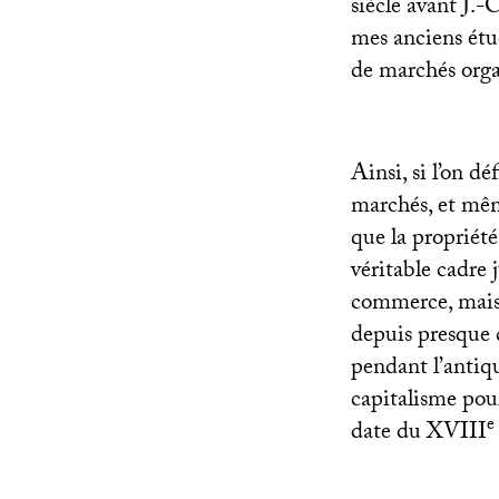
siècle avant J.
mes anciens étud
de marchés orga
Ainsi, si l’on d
marchés, et même
que la propriété
véritable cadre
commerce, mais a
depuis presque 
pendant l’antiqu
capitalisme pou
e
date du
XVIII