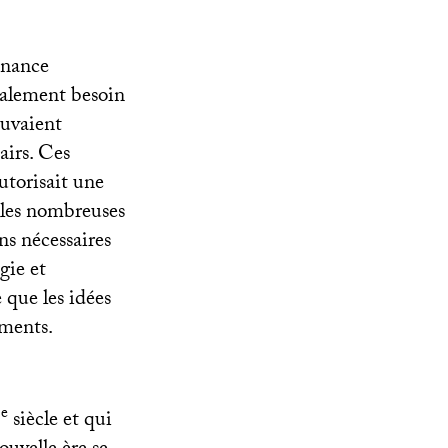
finance
également besoin
ouvaient
airs. Ces
utorisait une
r les nombreuses
ns nécessaires
gie et
 que les idées
ements.
e
I
siècle et qui