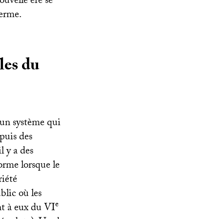
ouvelle ère se
terme.
les du
 un système qui
epuis des
l y a des
orme lorsque le
riété
blic où les
e
nt à eux du
VI