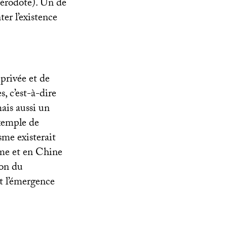
Hérodote). Un de
er l’existence
 privée et de
s, c’est-à-dire
ais aussi un
exemple de
sme existerait
ome et en Chine
ion du
t l’émergence