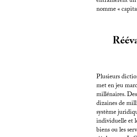
entraînèrent un 
nomme «
capit
Rééva
Plusieurs dicti
met en jeu march
millénaires. Des
dizaines de mill
système juridiqu
individuelle et 
biens ou les se