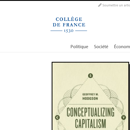
Panneau de gestion des cookies
Soumettre un artic
Politique
Société
Économ