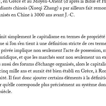
-C, en Grèce et au Moyen-Orient (d’après la Bible et 
iants chinois (Xueqi Zhang) a par ailleurs fait remont
nisés en Chine à 3000 ans avant J.-C.
éfinit simplement le capitalisme en termes de propriété
 si l’on s’en tient à une définition stricte de ces terme
 privée implique non seulement l’acte de possession, m
 juridique, et que les marchés sont non seulement un 
ussi des forums d’échange organisés, alors le capitali
cinq mille ans et aurait été bien établi en Grèce, à R
ité. Il faut donc ajouter certains éléments à la définit
r qu’elle corresponde plus précisément au système don
siècle.