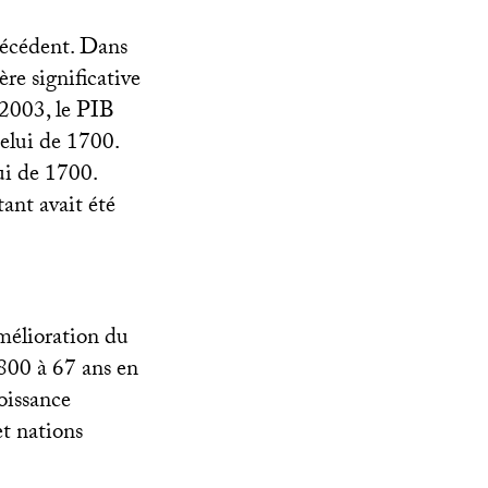
récédent. Dans
e significative
 2003, le
PIB
celui de 1700.
ui de 1700.
ant avait été
mélioration du
1800 à 67 ans en
roissance
et nations