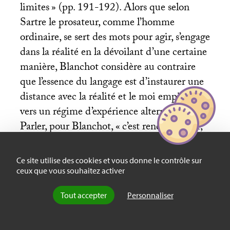
limites
» (pp. 191-192). Alors que selon
Sartre le prosateur, comme l’homme
ordinaire, se sert des mots pour agir, s’engage
dans la réalité en la dévoilant d’une certaine
manière, Blanchot considère au contraire
que l’essence du langage est d’instaurer une
distance avec la réalité et le moi empiriques,
vers un régime d’expérience alternatif.
Parler, pour Blanchot, «
c’est rendre absent,
voire tuer
», explique S. Madelrieux, ce que
peut accomplir pleinement la littérature.
Ce site utilise des cookies et vous donne le contrôle sur
On ne peut alors interpréter l’œuvre en
ceux que vous souhaitez activer
fonction de la biographie et de la
Tout accepter
Personnaliser
psychologie de son auteur, puisqu’elle est un
véhicule de transgression des limites du moi