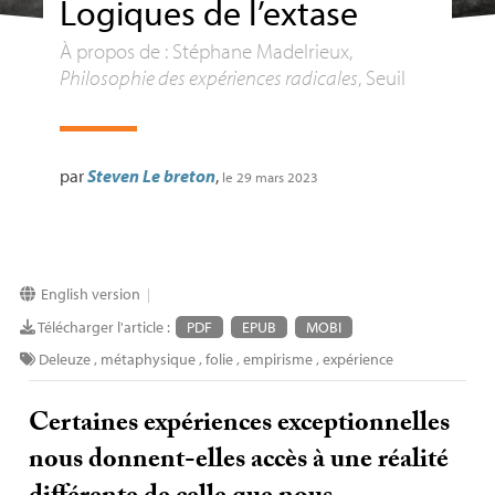
Logiques de l’extase
À propos de : Stéphane Madelrieux,
Philosophie des expériences radicales
, Seuil
par
Steven Le breton
,
le 29 mars 2023
English version
|
Télécharger l'article :
PDF
EPUB
MOBI
Deleuze
,
métaphysique
,
folie
,
empirisme
,
expérience
Certaines expériences exceptionnelles
nous donnent-elles accès à une réalité