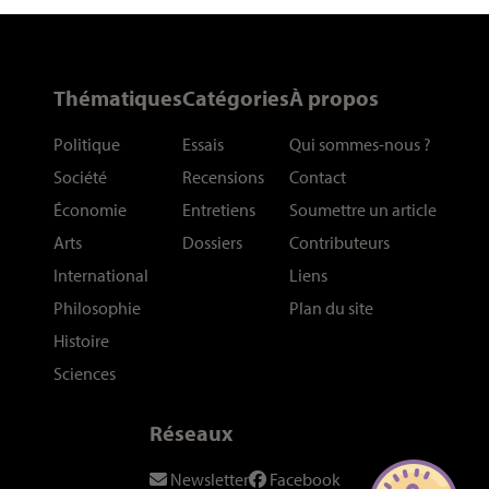
Thématiques
Catégories
À propos
Politique
Essais
Qui sommes-nous
?
Société
Recensions
Contact
Économie
Entretiens
Soumettre un article
Arts
Dossiers
Contributeurs
International
Liens
Philosophie
Plan du site
Histoire
Sciences
Réseaux
Newsletter
Facebook