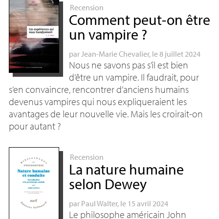
Recension
Comment peut-on être
un vampire
?
par
Jean-Marie Chevalier
, le 8 juillet 2024
Nous ne savons pas s’il est bien
d’être un vampire. Il faudrait, pour
s’en convaincre, rencontrer d’anciens humains
devenus vampires qui nous expliqueraient les
avantages de leur nouvelle vie. Mais les croirait-on
pour autant
?
Recension
La nature humaine
selon Dewey
par
Paul Walter
, le 15 avril 2024
Le philosophe américain John