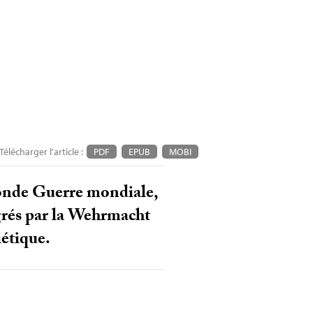
Télécharger l'article :
PDF
EPUB
MOBI
econde Guerre mondiale,
égrés par la Wehrmacht
iétique.