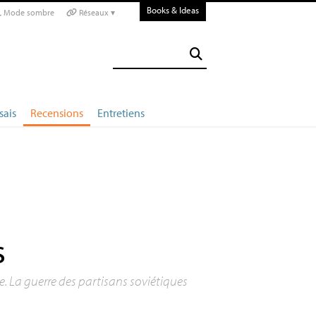
Books & Ideas
Mode sombre
Réseaux ▾
sais
Recensions
Entretiens
s
e. La guerre des partisans soviétiques