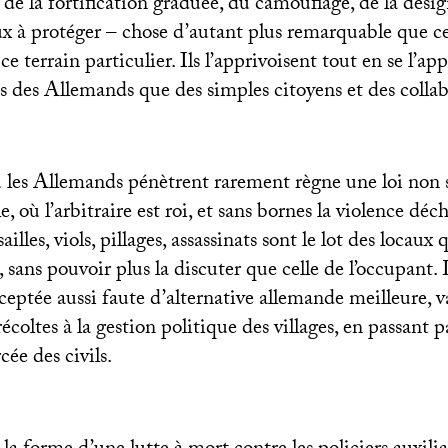
 de la fortification graduée, du camouflage, de la dési
ieux à protéger – chose d’autant plus remarquable que
e terrain particulier. Ils l’apprivoisent tout en se l’ap
 des Allemands que des simples citoyens et des collab
où les Allemands pénètrent rarement règne une loi non 
, où l’arbitraire est roi, et sans bornes la violence déc
lles, viols, pillages, assassinats sont le lot des locaux 
s, sans pouvoir plus la discuter que celle de l’occupant.
ceptée aussi faute d’alternative allemande meilleure, v
récoltes à la gestion politique des villages, en passant p
cée des civils.