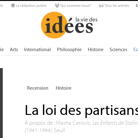
le
La rédaction publie
Qui sommes-nous?
Tous les articles
ie
Arts
International
Philosophie
Histoire
Sciences
Es
Recension
Histoire
La loi des partisan
À propos de : Masha Cerovic,
Les Enfants de Stalin
(1941-1944)
, Seuil