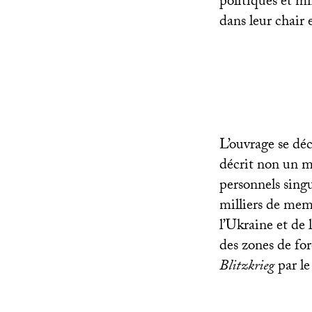
politiques et mi
dans leur chair 
L’ouvrage se dé
décrit non un m
personnels singu
milliers de memb
l’Ukraine et de 
des zones de for
Blitzkrieg
par l