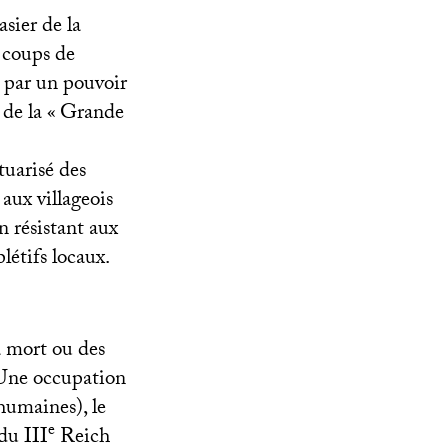
asier de la
s coups de
 par un pouvoir
de la «
Grande
tuarisé des
aux villageois
n résistant aux
létifs locaux.
a mort ou des
 Une occupation
humaines), le
e
 du
III
Reich