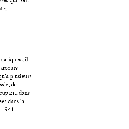
sses qui font
ter.
ématiques
; il
parcours
qu’à plusieurs
sie, de
ccupant, dans
ées dans la
e 1941.