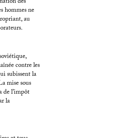
gnation des
 ces hommes ne
propriant, au
orateurs.
soviétique,
haînée contre les
qui subissent la
 La mise sous
a de l’impôt
ar la