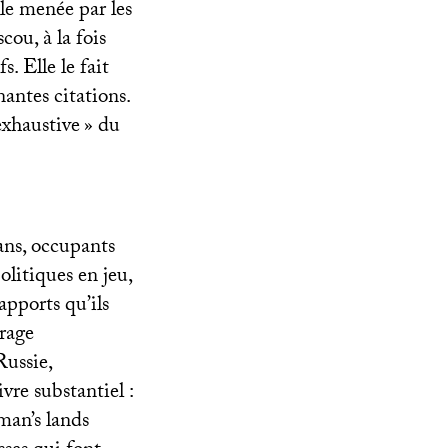
le menée par les
ou, à la fois
s. Elle le fait
nantes citations.
exhaustive
» du
sans, occupants
olitiques en jeu,
apports qu’ils
rage
Russie,
vre substantiel :
man’s lands