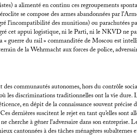
stes) a alimenté en continu ces regroupements spont
roclite se compose des armes abandonnées par l’Armé
ré l’incompatibilité des munitions) ou parachutées pa
ré cet appui logistique, ni le Parti, ni le
NKVD
ne pa
a «
guerre du rail
» commanditée de Moscou est intel
 terrain de la Wehrmacht aux forces de police, adversair
 des communautés autonomes, hors du contrôle social
où les discriminations traditionnelles ont la vie dure. L
ticence, en dépit de la connaissance souvent précise de
Ces dernières suscitent le rejet en tant qu’elles sont a
 ne cherche à gêner l’adversaire dans son entreprise. 
eux cantonnées à des tâches ménagères subalternes et