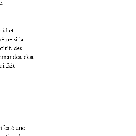
e.
oid et
ême si la
titif, des
lemandes, c’est
ui fait
ifesté une