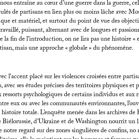
ous entraîne au cœur d’une guerre dans la guerre, cel
ulés de partisans en lien plus ou moins lâche avec Mosc
ique et matériel, et surtout du point de vue des objectif
ravaillé, puissant, alternant avec de longues et passion
la fin de l’introduction, on ne lira pas une histoire «
isan, mais une approche «
globale
» du phénomène.
vec l’accent placé sur les violences croisées entre parti
s, avec ses études précises des territoires physiques et p
ux ressorts psychologiques de certains individus et aux r
ntre eux ou avec les communautés environnantes, l’ouv
histoire totale. L’enquête menée dans les archives de 
Biélorussie, d’Ukraine et de Washington nourrit un li
 notre regard sur des zones singulières de confins, no 