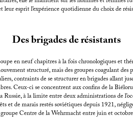
litaires, elle le maintient sur les hommes et femmes ru
et leur esprit l’expérience quotidienne du choix de résis
Des brigades de résistants
coupe en neuf chapitres à la fois chronologiques et th
ouvement structuré, mais des groupes coagulant des 
liers, contraints de se structurer en brigades allant jus
res. Ceux-ci se concentrent aux confins de la Biélorus
la Russie, à la limite entre deux administrations de l’o
êts et de marais restés soviétiques depuis 1921, néglig
e groupe Centre de la Wehrmacht entre juin et octobr