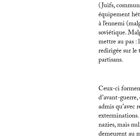
(Juifs, communi
équipement hété
à l’ennemi (malg
soviétique. Malg
mettre au pas : l
redirigée sur le
partisans.
Ceux-ci forment
d’avant-guerre, 
admis qu’avec ré
exterminations. 
nazies, mais nul
demeurent au mi