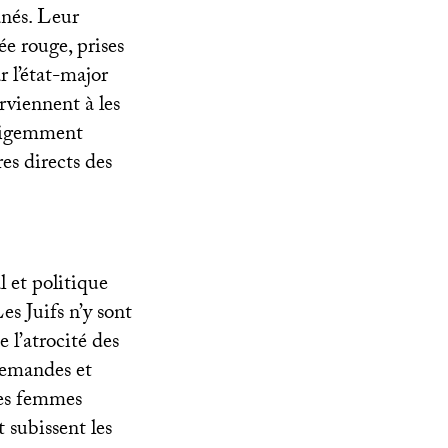
anés. Leur
e rouge, prises
r l’état-major
rviennent à les
ligemment
es directs des
 et politique
es Juifs n’y sont
 l’atrocité des
llemandes et
Les femmes
 subissent les