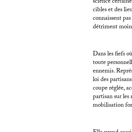
science certaine
cibles et des l
connaissent pas c
détriment moins
Dans les fiefs 
toute personnelle
ennemis. Représai
loi des partisan
coupe réglée, ac
partisan sur les 
mobilisation for