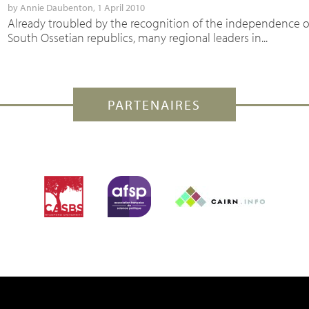
by
Annie Daubenton
, 1 April 2010
Already troubled by the recognition of the independence 
South Ossetian republics, many regional leaders in...
PARTENAIRES