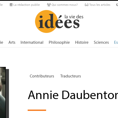
le
La rédaction publie
Qui sommes-nous?
Tous les articles
ie
Arts
International
Philosophie
Histoire
Sciences
Es
Contributeurs
Traducteurs
Annie Daubento