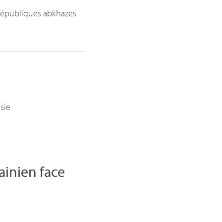
 républiques abkhazes
sie
inien face