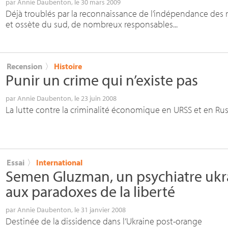
par
Annie Daubenton
, le 30 mars 2009
Déjà troublés par la reconnaissance de l’indépendance des
et ossète du sud, de nombreux responsables...
Recension
〉
Histoire
Punir un crime qui n’existe pas
par
Annie Daubenton
, le 23 juin 2008
La lutte contre la criminalité économique en
URSS
et en Rus
Essai
〉
International
Semen Gluzman, un psychiatre ukra
aux paradoxes de la liberté
par
Annie Daubenton
, le 31 janvier 2008
Destinée de la dissidence dans l’Ukraine post-orange