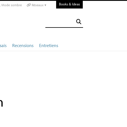
Books & Ideas
Mode sombre
Réseaux ▾
sais
Recensions
Entretiens
n